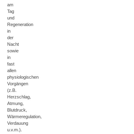
am
Tag
und
Regeneration
in
der
Nacht
sowie
in
fast
allen
physiologischen
Vorgängen
(z.B.
Herzschlag,
Atmung,
Blutdruck,
Wärmeregulation,
Verdauung
u.v.m.).