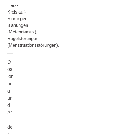
Herz-
Kreislauf-
Störungen,
Blähungen
(Meteorismus),
Regelstörungen
(Menstruationsstörungen).
D
os
ier
un
g
un
d
Ar
t
de
r