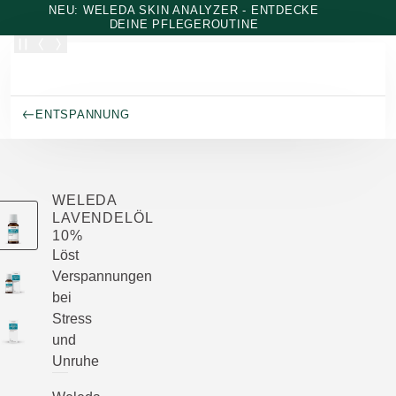
Zum Hauptinhalt wechseln
NEU: WELEDA SKIN ANALYZER - ENTDECKE
DEINE PFLEGEROUTINE
ENTSPANNUNG
WELEDA
LAVENDELÖL
10%
Löst
Verspannungen
bei
Stress
und
Unruhe