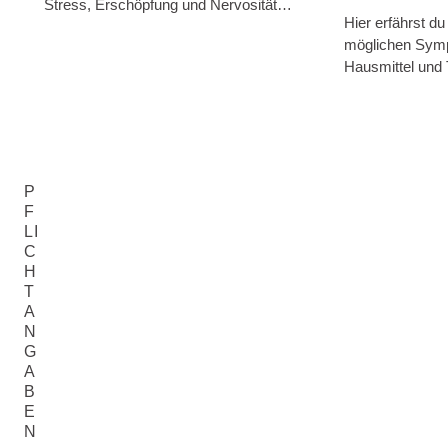
Stress, Erschöpfung und Nervosität
Hier erfährst du
führen.
möglichen Symp
Hausmittel und 
P
F
LI
C
H
T
A
N
G
A
B
E
N