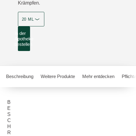
Krämpfen.
20 ML
In der
Apotheke
bestellen
Beschreibung
Weitere Produkte
Mehr entdecken
Pflich
B
E
S
C
H
R