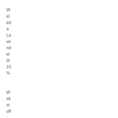
W
el
ed
a
La
ve
nd
el
öl
10
%
W
irk
st
off
: