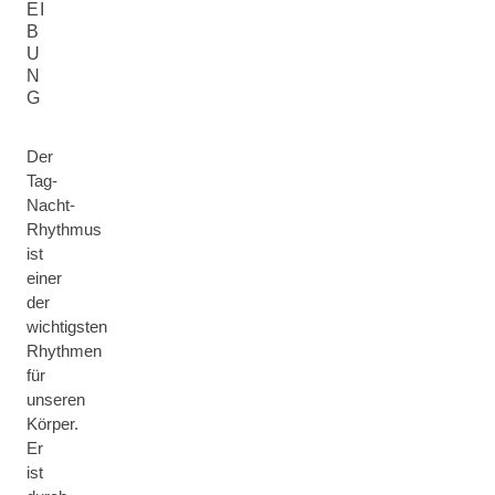
EI
B
U
N
G
Der
Tag-
Nacht-
Rhythmus
ist
einer
der
wichtigsten
Rhythmen
für
unseren
Körper.
Er
ist