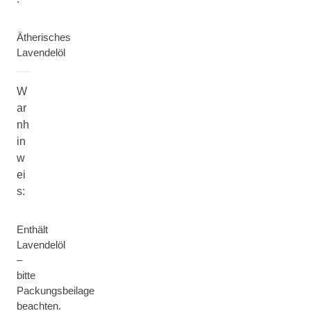
Ätherisches
Lavendelöl
W
ar
nh
in
w
ei
s:
Enthält
Lavendelöl
–
bitte
Packungsbeilage
beachten.