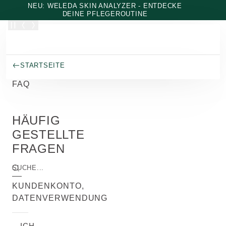
Zum Hauptinhalt wechseln
NEU: WELEDA SKIN ANALYZER - ENTDECKE
DEINE PFLEGEROUTINE
STARTSEITE
FAQ
HÄUFIG
GESTELLTE
FRAGEN
SUCHE...
KUNDENKONTO,
DATENVERWENDUNG
ICH