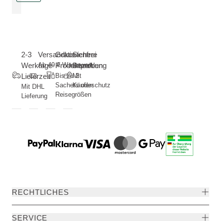
2-3
Versandkostenfrei
Gratis
Sichere
Werktage
Ab 49 € Warenwert
Produktproben
Bezahlung
Lieferzeit
Bis zu 2
Mit
Sachets oder
Käuferschutz
Mit DHL
Reisegrößen
Lieferung
RECHTLICHES
SERVICE