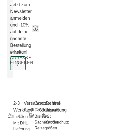
Jetzt zum
Newsletter
anmelden
und -10%
auf deine
nächste
Bestellung
erhalten!
E-MAIL
ADRESSE
EINGEBEN
2-3
Versandkostenfrei
Gratis
Sichere
Werktage
Ab 49 € Warenwert
Produktproben
Bezahlung
Lieferzeit
Bis zu 2
Mit
Sachets oder
Käuferschutz
Mit DHL
Reisegrößen
Lieferung