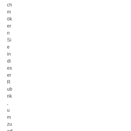
ch
m
ök
er
n
Si
e
in
di
es
er
R
ub
rik
,
u
m
zu