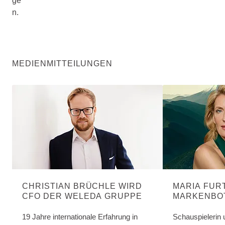
ge
n.
MEDIENMITTEILUNGEN
CHRISTIAN BRÜCHLE WIRD
MARIA FUR
CFO DER WELEDA GRUPPE
MARKENBO
FÜR WELED
LONGEVITY
19 Jahre internationale Erfahrung in
Schauspielerin 