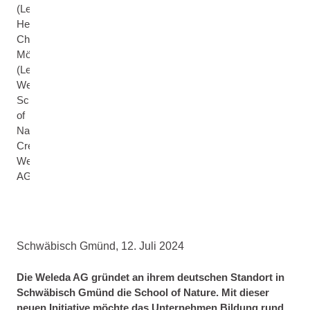
(Leitung
Heilpflanzenanbau),
Christoph
Möldner
(Leitung
Weleda
School
of
Nature)
Credit:
Weleda
AG
Schwäbisch Gmünd, 12. Juli 2024
Die Weleda AG gründet an ihrem deutschen Standort in
Schwäbisch Gmünd die School of Nature. Mit dieser
neuen Initiative möchte das Unternehmen Bildung rund