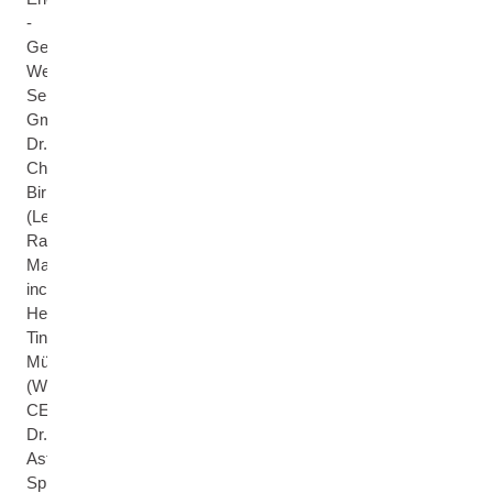
-
Geschäftsführung
Weleda
Services
GmbH),
Dr.
Christian
Birringer
(Leitung
Raw
Materials,
incl.
Heilpflanzengarten),
Tina
Müller
(Weleda
CEO),
Dr.
Astrid
Sprenger