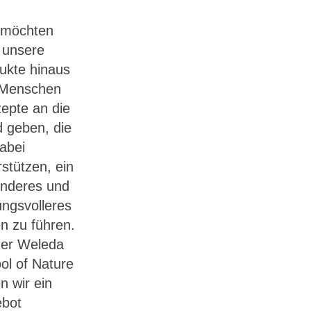
 möchten
 unsere
ukte hinaus
 Menschen
epte an die
 geben, die
dabei
rstützen, ein
nderes und
ungsvolleres
n zu führen.
der Weleda
ol of Nature
n wir ein
bot