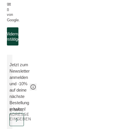
ge
n
von
Google.
Widerruf
bestätigen
Jetzt zum
Newsletter
anmelden
und -10%
auf deine
nächste
Bestellung
erhalten!
E-MAIL
ADRESSE
EINGEBEN