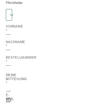
Pflichtfelder.
Anrede
ANREDE
VORNAME
NACHNAME
BESTELLNUMMER
DEINE
MITTEILUNG
*
E-
MAIL