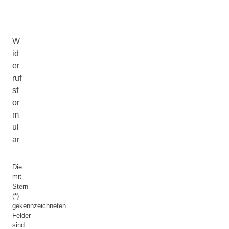
W
id
er
ruf
sf
or
m
ul
ar
Die
mit
Stern
(*)
gekennzeichneten
Felder
sind