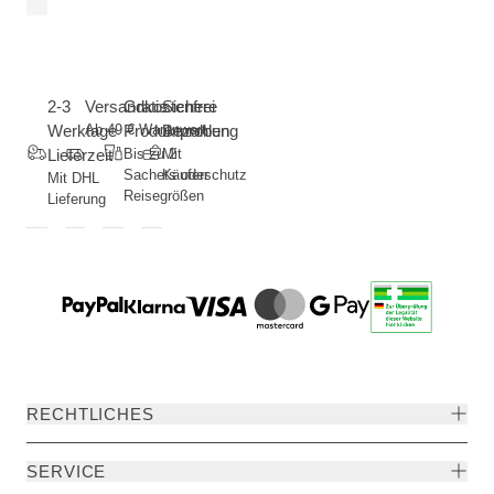
2-3
Versandkostenfrei
Gratis
Sichere
Werktage
Ab 49 € Warenwert
Produktproben
Bezahlung
Lieferzeit
Bis zu 2
Mit
Sachets oder
Käuferschutz
Mit DHL
Reisegrößen
Lieferung
RECHTLICHES
SERVICE