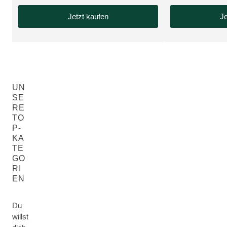
Jetzt kaufen
Je
UN
SE
RE
TO
P-
KA
TE
GO
RI
EN
Du
willst