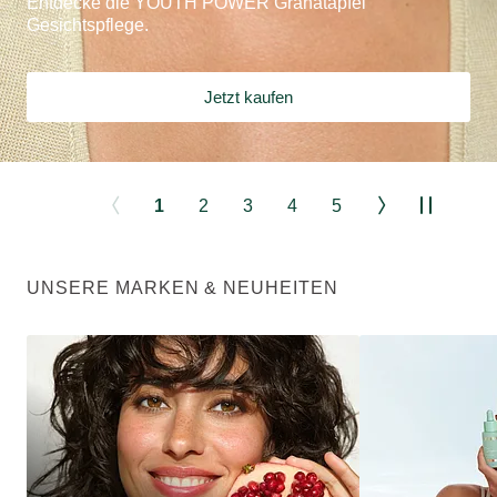
Entdecke die YOUTH POWER Granatapfel
Gesichtspflege.
Jetzt kaufen
1
2
3
4
5
UNSERE MARKEN & NEUHEITEN