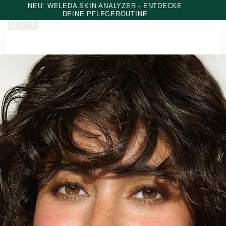
Zum Hauptinhalt wechseln
NEU: WELEDA SKIN ANALYZER - ENTDECKE
DEINE PFLEGEROUTINE
Weleda Online Shop - Natural Science for you