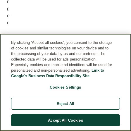
n
g
e
n
.
I
By clicking ‘Accept all cookies’, you consent to the storage
n
of cookies and similar technologies on your device and to
e
the processing of your data by us and our partners. The
i
collected data will be used for ads personalization.
n
Especially cookies and mobile ad identifiers will be used for
personalized and non-personalized advertising.
Link to
d
Google's Business Data Responsibility Site
r
u
Cookies Settings
c
k
Reject All
s
v
Accept All Cookies
o
l