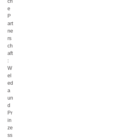
ch
e
P
art
ne
rs
ch
aft
:
W
el
ed
a
un
d
Pr
in
ze
ss