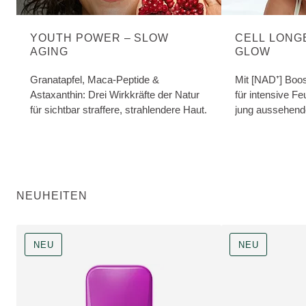
YOUTH POWER – SLOW
CELL LONG
AGING
GLOW
Granatapfel, Maca-Peptide &
Mit [NAD⁺] Boo
Astaxanthin: Drei Wirkkräfte der Natur
für intensive Fe
für sichtbar straffere, strahlendere Haut.
jung aussehend
NEUHEITEN
NEU
NEU