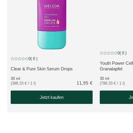
NEU
0
( 0 )
Aktuelle Bewertung
NEU
0
( 0 )
Aktuelle Bewertung: 0 von 5 Sternen bewertet von 0 Kunden
Youth Power Cell
MEHR ZUM PRO
Clear & Pure Skin Serum Drops
Granatapfel
MEHR ZUM PRODUKT:
30 ml
30 ml
11,95 €
(398,33 € / 1 l)
(798,33 € / 1 l)
Jetzt kaufen
Je