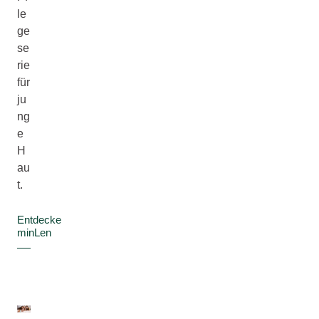
le
ge
se
rie
für
ju
ng
e
H
au
t.
Entdecke
minLen