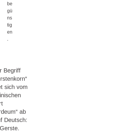
be
gü
ns
tig
en
.
r Begriff
rstenkorn“
tet sich vom
einischen
t
rdeum“ ab
uf Deutsch:
 Gerste.