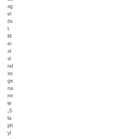
sg
el
ös
t.
M
ei
st
si
nd
so
ge
na
nn
te
„S
ta
ph
yl