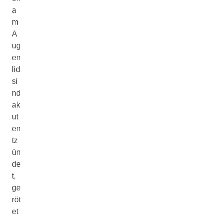
a
m
A
ug
en
lid
si
nd
ak
ut
en
tz
ün
de
t,
ge
röt
et