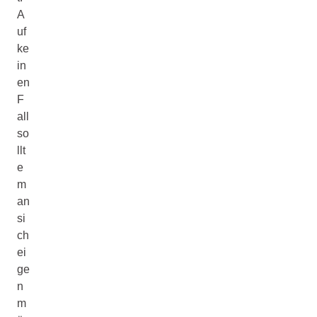
A
uf
ke
in
en
F
all
so
llt
e
m
an
si
ch
ei
ge
n
m