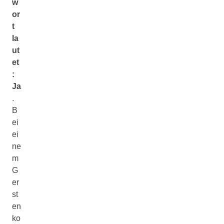
w
or
t
la
ut
et
:
Ja
.
B
ei
ei
ne
m
G
er
st
en
ko