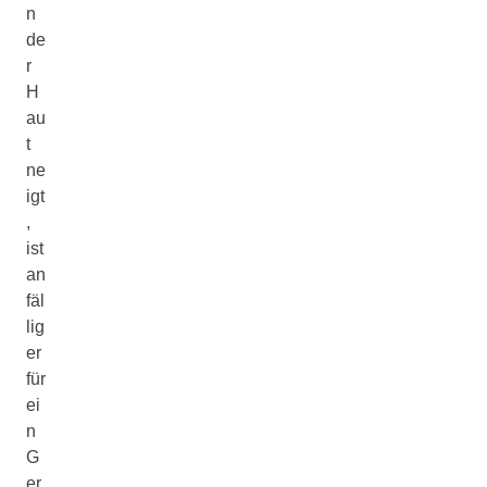
n
de
r
H
au
t
ne
igt
,
ist
an
fäl
lig
er
für
ei
n
G
er