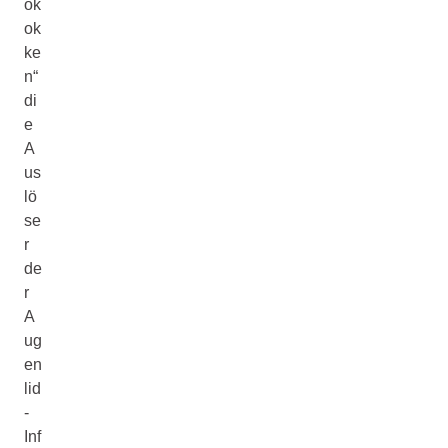
ok
ok
ke
n“
di
e
A
us
lö
se
r
de
r
A
ug
en
lid
-
Inf