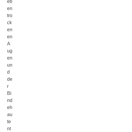
eb
en
tro
ck
en
en
A
ug
en
un
d
de
r
Bi
nd
eh
au
te
nt