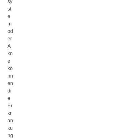
sy
st
e
m
od
er
A
kn
e
kö
nn
en
di
e
Er
kr
an
ku
ng