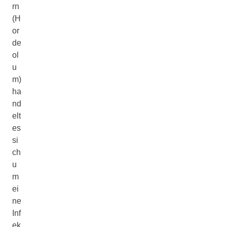
rn
(H
or
de
ol
u
m)
ha
nd
elt
es
si
ch
u
m
ei
ne
Inf
ek