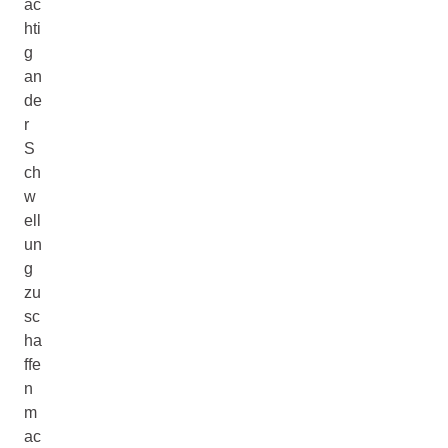
äc
hti
g
an
de
r
S
ch
w
ell
un
g
zu
sc
ha
ffe
n
m
ac