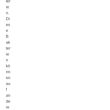
ter
ie
n.
Di
es
e
B
ak
ter
ie
n
kö
nn
en
au
f
an
de
re