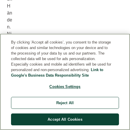
H
än
de
n.
Ni
ch
By clicking ‘Accept all cookies’, you consent to the storage
t
of cookies and similar technologies on your device and to
the processing of your data by us and our partners. The
fa
collected data will be used for ads personalization.
ch
Especially cookies and mobile ad identifiers will be used for
ge
personalized and non-personalized advertising.
Link to
re
Google's Business Data Responsibility Site
ch
Cookies Settings
t
au
Reject All
sg
ed
rü
Accept All Cookies
ck