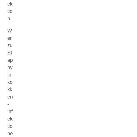
ek
tio
n.
W
er
zu
St
ap
hy
lo
ko
kk
en
-
Inf
ek
tio
ne