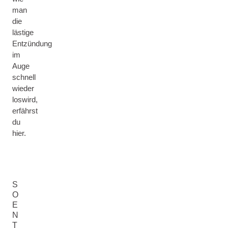
man
die
lästige
Entzündung
im
Auge
schnell
wieder
loswird,
erfährst
du
hier.
S
O
E
N
T