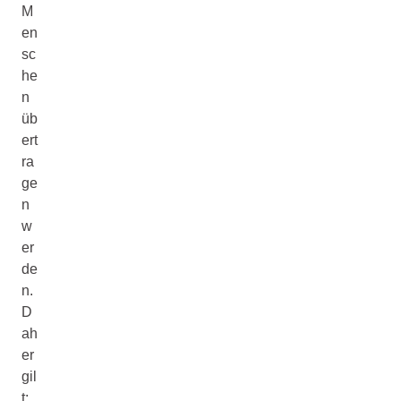
M
en
sc
he
n
üb
ert
ra
ge
n
w
er
de
n.
D
ah
er
gil
t: