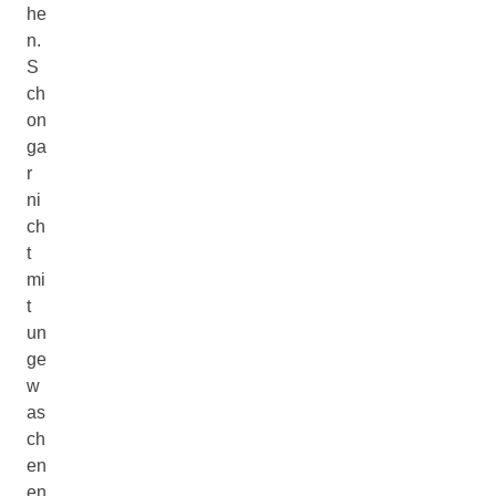
he
n.
S
ch
on
ga
r
ni
ch
t
mi
t
un
ge
w
as
ch
en
en