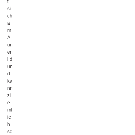
t
si
ch
a
m
A
ug
en
lid
un
d
ka
nn
zi
e
ml
ic
h
sc