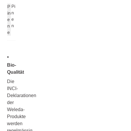
Pi
P
n
in
e
e
n
n
e
*
Bio-
Qualität
Die
INCI-
Deklarationen
der
Weleda-
Produkte
werden
regelmässig