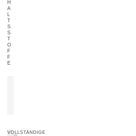
H
A
L
T
S
S
T
O
F
F
E
ROSMARINÖL
Rosmarinus Officinalis (Rosemary)
Leaf Oil
MEHR ERFAHREN
VOLLSTÄNDIGE