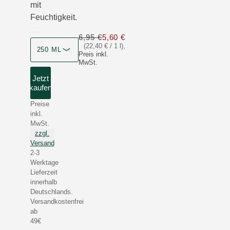
mit
Feuchtigkeit.
6,95 €
5,60 €
Nur 5,60 € statt 6,95 €
(22,40 € / 1 l)
,
250 ML
Preis inkl.
MwSt.
Jetzt
kaufen
Preise
inkl.
MwSt.
zzgl.
Versand
2-3
Werktage
Lieferzeit
innerhalb
Deutschlands.
Versandkostenfrei
ab
49€