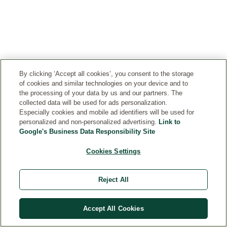
werdendes
Haar:
Weleda
Belebendes
Haar-
Tonikum.
By clicking ‘Accept all cookies’, you consent to the storage
of cookies and similar technologies on your device and to
1
2
the processing of your data by us and our partners. The
collected data will be used for ads personalization.
Especially cookies and mobile ad identifiers will be used for
personalized and non-personalized advertising.
Link to
Google's Business Data Responsibility Site
WEITERE PRODUKTE
Cookies Settings
NEUE VERPACKUNG
Reject All
Accept All Cookies