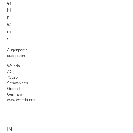
er
hi
n
w
ei
s
Augenpartie
aussparen
Weleda
AG,
73525
Schwäbisch-
Gmünd,
Germany,
www.weleda.com
IN