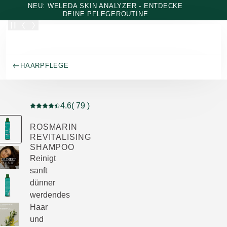
Zum Hauptinhalt wechseln
NEU: WELEDA SKIN ANALYZER - ENTDECKE
DEINE PFLEGEROUTINE
HAARPFLEGE
4.6
( 79 )
Aktuelle Bewertung: 4.6 von 5 Sternen bewertet von 7
ROSMARIN
REVITALISING
SHAMPOO
Reinigt
sanft
dünner
werdendes
Haar
und