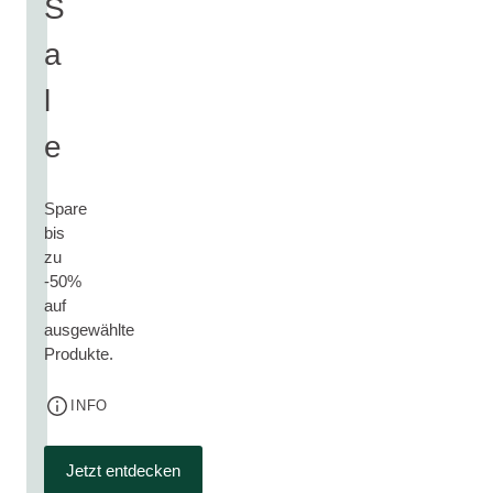
S
a
l
e
Spare
bis
zu
-50%
auf
ausgewählte
Produkte.
INFO
Jetzt entdecken