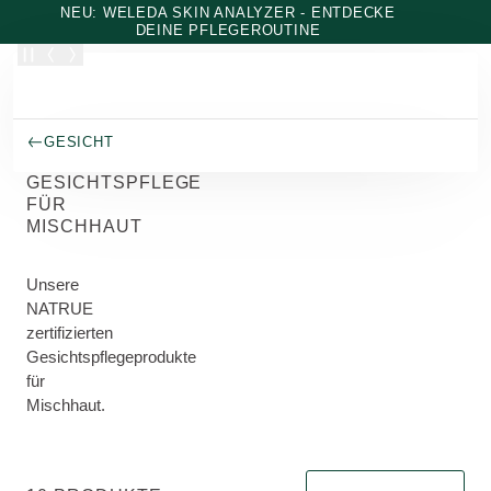
Zum Hauptinhalt wechseln
NEU: WELEDA SKIN ANALYZER - ENTDECKE
DEINE PFLEGEROUTINE
GESICHT
GESICHTSPFLEGE
FÜR
MISCHHAUT
Unsere
NATRUE
zertifizierten
Gesichtspflegeprodukte
für
Mischhaut.
Sortieren nach Hat sofo