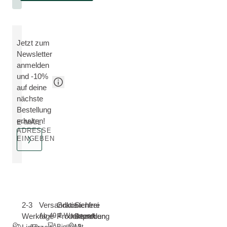
Jetzt zum
Newsletter
anmelden
und -10%
auf deine
nächste
Bestellung
erhalten!
E-MAIL
ADRESSE
EINGEBEN
2-3
Versandkostenfrei
Gratis
Sichere
Werktage
Ab 49 € Warenwert
Produktproben
Bezahlung
Bis zu 2
Mit