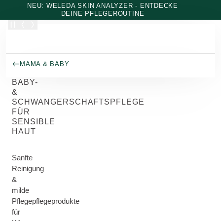
Zum Hauptinhalt wechseln
NEU: WELEDA SKIN ANALYZER - ENTDECKE
DEINE PFLEGEROUTINE
MAMA & BABY
BABY-
&
SCHWANGERSCHAFTSPFLEGE
FÜR
SENSIBLE
HAUT
Sanfte
Reinigung
&
milde
Pflegepflegeprodukte
für