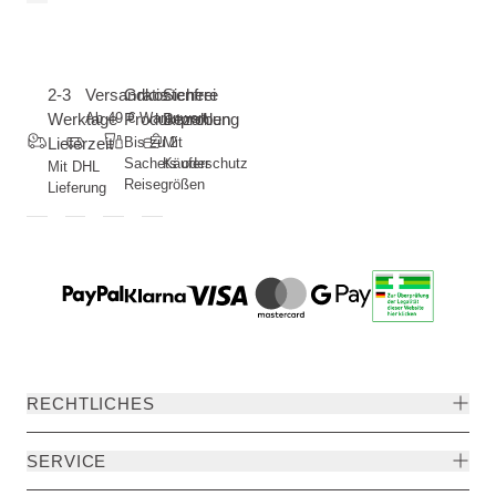
2-3
Versandkostenfrei
Gratis
Sichere
Werktage
Ab 49 € Warenwert
Produktproben
Bezahlung
Lieferzeit
Bis zu 2
Mit
Sachets oder
Käuferschutz
Mit DHL
Reisegrößen
Lieferung
RECHTLICHES
SERVICE