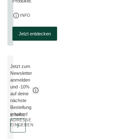
Produkte.
INFO
Jetzt entdecken
Jetzt zum
Newsletter
anmelden
und -10%
auf deine
nächste
Bestellung
erhalten!
E-MAIL
ADRESSE
EINGEBEN