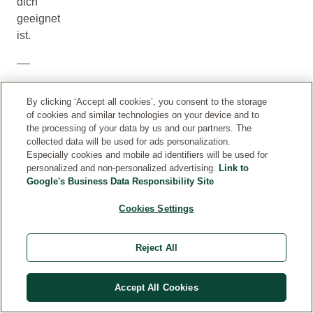
dich
geeignet
ist.
By clicking ‘Accept all cookies’, you consent to the storage
of cookies and similar technologies on your device and to
the processing of your data by us and our partners. The
collected data will be used for ads personalization.
Especially cookies and mobile ad identifiers will be used for
personalized and non-personalized advertising.
Link to
Google's Business Data Responsibility Site
Cookies Settings
A
Nach
N
gründlicher
Reject All
W
Reinigung
E
im
N
Accept All Cookies
gesamten
D
Windelbereich