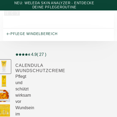
Zum Hauptinhalt wechseln
NEU: WELEDA SKIN ANALYZER - ENTDECKE
DEINE PFLEGEROUTINE
PFLEGE WINDELBEREICH
4.9
( 27 )
Aktuelle Bewertung: 4.9 von 5 Sternen bewertet von 2
CALENDULA
WUNDSCHUTZCREME
Pflegt
und
schützt
wirksam
vor
Wundsein
im