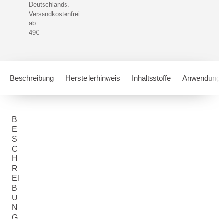
Deutschlands.
Versandkostenfrei
ab
49€
Beschreibung
Herstellerhinweis
Inhaltsstoffe
Anwendung
B
E
S
C
H
R
EI
B
U
N
G