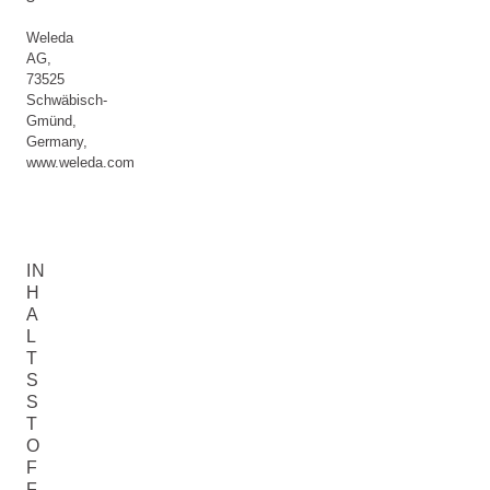
Weleda
AG,
73525
Schwäbisch-
Gmünd,
Germany,
www.weleda.com
IN
H
A
L
T
S
S
T
O
F
F