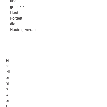
und
gerötete
Haut
Fördert
die
Hautregeneration
H
er
st
ell
er
hi
n
w
ei
s