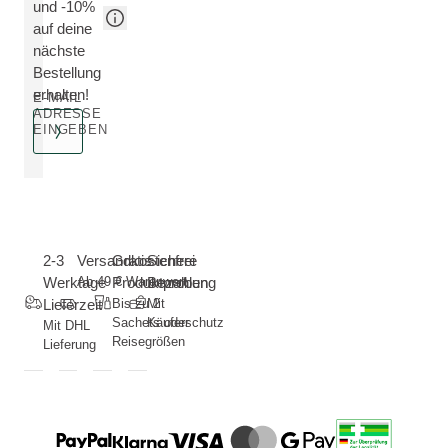
und -10%
auf deine
nächste
Bestellung
erhalten!
E-MAIL
ADRESSE
EINGEBEN
2-3
Versandkostenfrei
Gratis
Sichere
Werktage
Ab 49 € Warenwert
Produktproben
Bezahlung
Lieferzeit
Bis zu 2
Mit
Sachets oder
Käuferschutz
Mit DHL
Reisegrößen
Lieferung