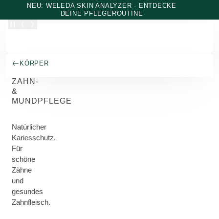
Zum Hauptinhalt wechseln
NEU: WELEDA SKIN ANALYZER - ENTDECKE
DEINE PFLEGEROUTINE
KÖRPER
ZAHN-
&
MUNDPFLEGE
Natürlicher
Kariesschutz.
Für
schöne
Zähne
und
gesundes
Zahnfleisch.