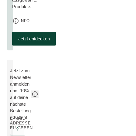
Produkte.
INFO
Jetzt entdecken
Jetzt zum
Newsletter
anmelden
und -10%
auf deine
nächste
Bestellung
erhalten!
E-MAIL
ADRESSE
EINGEBEN