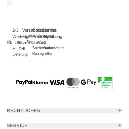
2-3
Versandkostenfrei
Gratis
Sichere
Werktage
Ab 49 € Warenwert
Produktproben
Bezahlung
Lieferzeit
Bis zu 2
Mit
Sachets oder
Käuferschutz
Mit DHL
Reisegrößen
Lieferung
RECHTLICHES
SERVICE