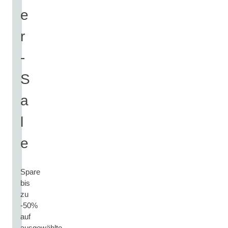
e
r
-
S
a
l
e
Spare
bis
zu
-50%
auf
ausgewählte