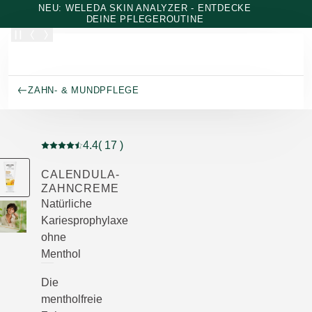
Zum Hauptinhalt wechseln
NEU: WELEDA SKIN ANALYZER - ENTDECKE
DEINE PFLEGEROUTINE
ZAHN- & MUNDPFLEGE
4.4
( 17 )
Aktuelle Bewertung: 4.4 von 5 Sternen bewertet von 1
CALENDULA-
ZAHNCREME
Natürliche
Kariesprophylaxe
ohne
Menthol
Die
mentholfreie