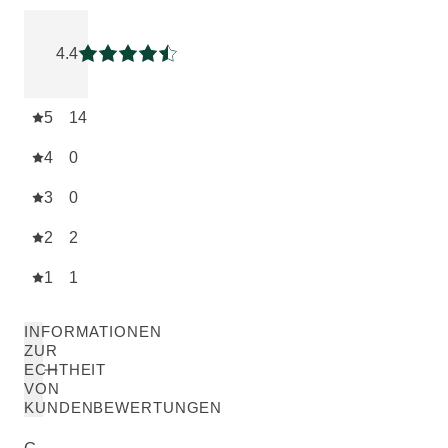
Aktuelle Bewertung: 4.4117646 von 5 Sternen bewertet vo
4.4
Aktuelle Bewertung: 4.4117646 von 5 Sterne
5
14
4
0
3
0
2
2
1
1
INFORMATIONEN
ZUR
ECHTHEIT
VON
KUNDENBEWERTUNGEN