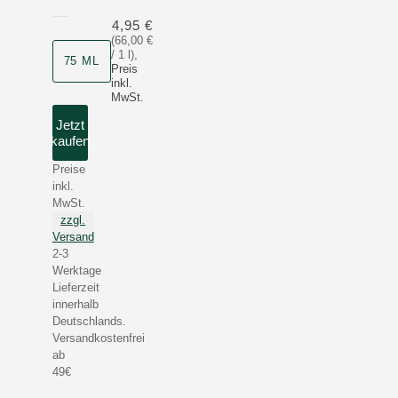
4,95 €
(66,00 €
/ 1 l)
,
75 ML
Preis
inkl.
MwSt.
Jetzt
kaufen
Preise
inkl.
MwSt.
zzgl.
Versand
2-3
Werktage
Lieferzeit
innerhalb
Deutschlands.
Versandkostenfrei
ab
49€