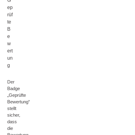
G
ep
rüf
te
B
e
w
ert
un
g
Der
Badge
„Geprüfte
Bewertung“
stellt
sicher,
dass
die
Bewertung