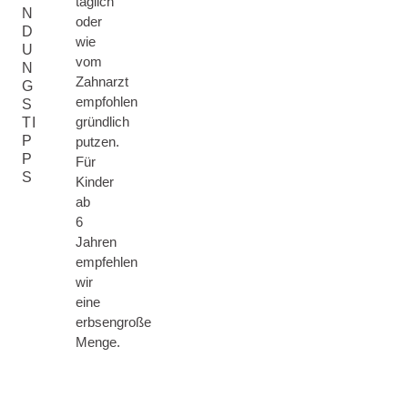
täglich
N
oder
D
wie
U
vom
N
Zahnarzt
G
empfohlen
S
gründlich
TI
P
putzen.
P
Für
S
Kinder
ab
6
Jahren
empfehlen
wir
eine
erbsengroße
Menge.