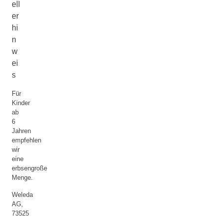
ell
er
hi
n
w
ei
s
Für
Kinder
ab
6
Jahren
empfehlen
wir
eine
erbsengroße
Menge.
Weleda
AG,
73525