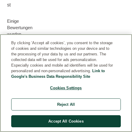
st
Einige
Bewertungen
wurden
von
By clicking ‘Accept all cookies’, you consent to the storage
Kunden
of cookies and similar technologies on your device and to
abgegeben,
the processing of your data by us and our partners. The
die
collected data will be used for ads personalization.
Especially cookies and mobile ad identifiers will be used for
unsere
personalized and non-personalized advertising.
Link to
Produkte
Google's Business Data Responsibility Site
im
Rahmen
Cookies Settings
von
Produkttest-
Reject All
Aktionen
erhalten
haben.
Accept All Cookies