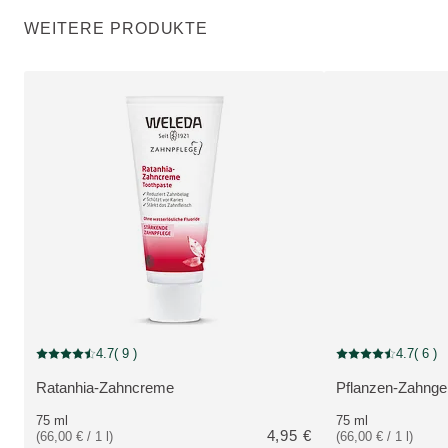
WEITERE PRODUKTE
Zurzeit nicht verfü
4.7
( 9 )
4.7
( 6 )
Aktuelle Bewertung: 4.7 von 5 Sternen bewertet von 9 Kunden
Aktuelle Bewertung
Ratanhia-Zahncreme
Pflanzen-Zahnge
MEHR ZUM PRODUKT:
MEHR ZUM PRO
75 ml
75 ml
4,95 €
(66,00 € / 1 l)
(66,00 € / 1 l)