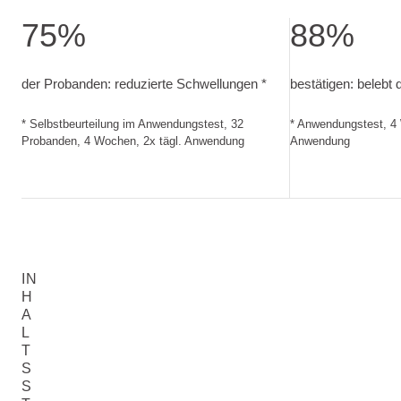
75%
88%
der Probanden: reduzierte Schwellungen. Selbstbeurteilu
bestätigen: bele
der Probanden: reduzierte Schwellungen *
bestätigen: belebt 
* Selbstbeurteilung im Anwendungstest, 32
* Anwendungstest, 4 
Probanden, 4 Wochen, 2x tägl. Anwendung
Anwendung
IN
H
A
L
T
S
S