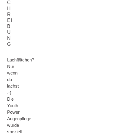
C
H
R
EI
B
U
N
G
Lachfältchen?
Nur
wenn
du
lachst
:-)
Die
Youth
Power
Augenpflege
wurde
speziell