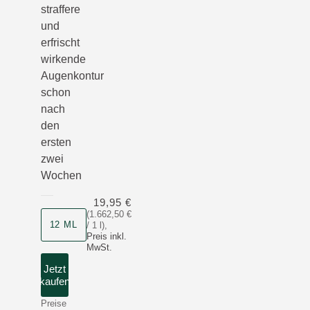
straffere
und
erfrischt
wirkende
Augenkontur
schon
nach
den
ersten
zwei
Wochen
19,95 €
(1.662,50 €
12 ML
/ 1 l)
,
Preis inkl.
MwSt.
Jetzt
kaufen
Preise