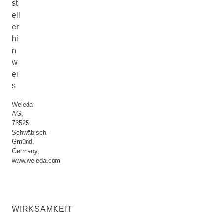
st
ell
er
hi
n
w
ei
s
Weleda
AG,
73525
Schwäbisch-
Gmünd,
Germany,
www.weleda.com
WIRKSAMKEIT