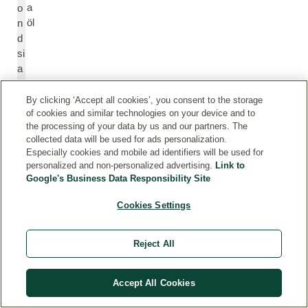
a
o
öl
n
d
si
a
C
hi
By clicking ‘Accept all cookies’, you consent to the storage
n
of cookies and similar technologies on your device and to
the processing of your data by us and our partners. The
e
collected data will be used for ads personalization.
n
Especially cookies and mobile ad identifiers will be used for
si
personalized and non-personalized advertising.
Link to
s
Google's Business Data Responsibility Site
(
J
Cookies Settings
oj
o
Reject All
b
a
)
Accept All Cookies
S