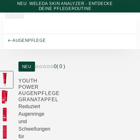
Zum Hauptinhalt wechseln
NEU: WELEDA SKIN ANALYZER - ENTDECKE
DEINE PFLEGEROUTINE
AUGENPFLEGE
0
( 0 )
NEU
Aktuelle Bewertung: 0 von 5 Sternen bewertet
YOUTH
POWER
AUGENPFLEGE
GRANATAPFEL
Reduziert
Augenringe
und
Schwellungen
für