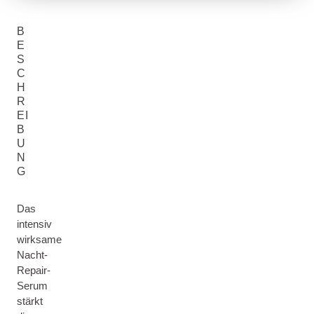
B
E
S
C
H
R
EI
B
U
N
G
Das
intensiv
wirksame
Nacht-
Repair-
Serum
stärkt