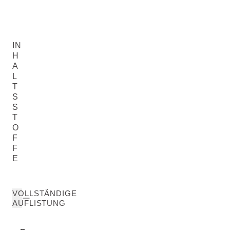
IN
H
A
L
T
S
S
T
O
F
F
E
VOLLSTÄNDIGE
AUFLISTUNG