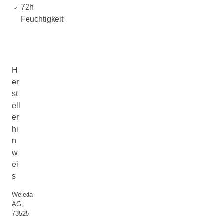
72h
Feuchtigkeit
H
er
st
ell
er
hi
n
w
ei
s
Weleda
AG,
73525