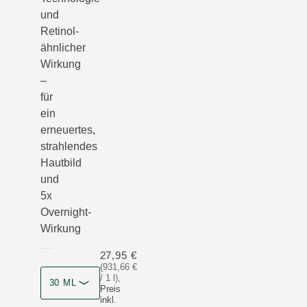
und
Retinol-
ähnlicher
Wirkung
–
für
ein
erneuertes,
strahlendes
Hautbild
und
5x
Overnight-
Wirkung
27,95 €
(931,66 €
/ 1 l)
,
30 ML
Preis
inkl.