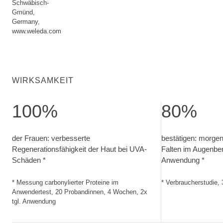
Schwäbisch-
Gmünd,
Germany,
www.weleda.com
WIRKSAMKEIT
100%
80%
der Frauen: verbesserte Regenerationsfähigkeit der Haut 
bestätigen: morg
der Frauen: verbesserte
bestätigen: morgen
Regenerationsfähigkeit der Haut bei UVA-
Falten im Augenber
Schäden *
Anwendung *
* Messung carbonylierter Proteine im
* Verbraucherstudie,
Anwendertest, 20 Probandinnen, 4 Wochen, 2x
tgl. Anwendung