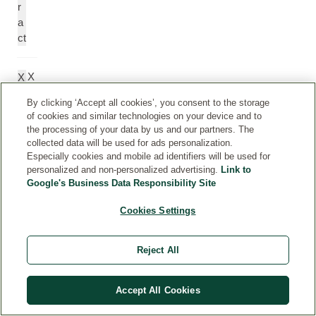
r
a
ct
X
X
a
a
By clicking ‘Accept all cookies’, you consent to the storage
nt
nt
of cookies and similar technologies on your device and to
h
h
the processing of your data by us and our partners. The
a
a
collected data will be used for ads personalization.
n
n
Especially cookies and mobile ad identifiers will be used for
G
personalized and non-personalized advertising.
Link to
Google's Business Data Responsibility Site
u
m
Cookies Settings
N
S
Reject All
at
o
ri
di
u
u
Accept All Cookies
m
m