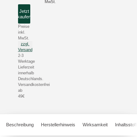
MwSt.
Jetzt
kaufen
Preise
inkl.
MwSt.
zzgl.
Versand
2-3
Werktage
Lieferzeit
innerhalb
Deutschlands.
Versandkostenfrei
ab
49€
Beschreibung
Herstellerhinweis
Wirksamkeit
Inhaltsstof