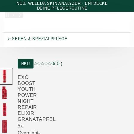
Zum Hauptinhalt wechseln
NEU: WELEDA SKIN ANALYZER - ENTDECKE
DEINE PFLEGEROUTINE
SEREN & SPEZIALPFLEGE
0
( 0 )
NEU
Aktuelle Bewertung: 0 von 5 Sternen bewertet
EXO
BOOST
YOUTH
POWER
NIGHT
REPAIR
ELIXIR
GRANATAPFEL
5x
Overnight-