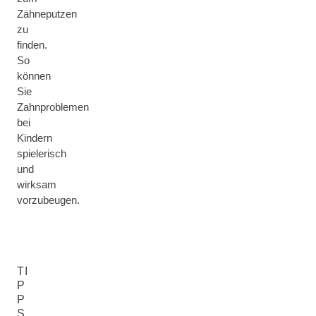
Zähneputzen
zu
finden.
So
können
Sie
Zahnproblemen
bei
Kindern
spielerisch
und
wirksam
vorzubeugen.
TI
P
P
S