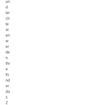
un
d
lei
ch
te
st
en
w
er
de
n
Ihr
e
Ki
nd
er
da
s
Z