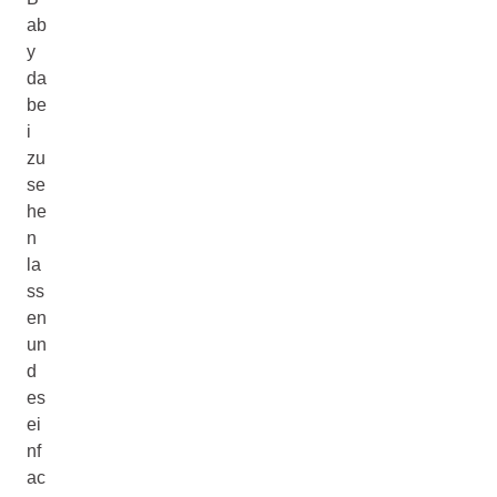
ab
y
da
be
i
zu
se
he
n
la
ss
en
un
d
es
ei
nf
ac