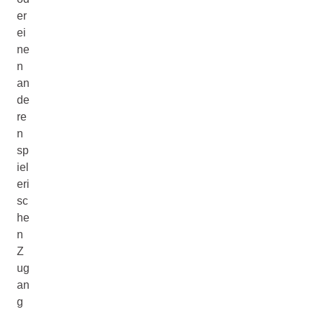
er
ei
ne
n
an
de
re
n
sp
iel
eri
sc
he
n
Z
ug
an
g