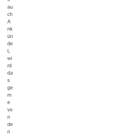
au
ch
A
nk
ün
de
t,
wi
rd
da
s
ge
rn
e
vo
n
de
n