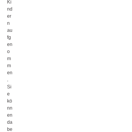
Ki
nd
er
n
au
fg
en
o
m
m
en
.
Si
e
kö
nn
en
da
be