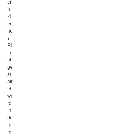
ei
n
kl
ei
ne
s
Ri
tu
al
ge
st
alt
et
wi
rd,
in
de
m
m