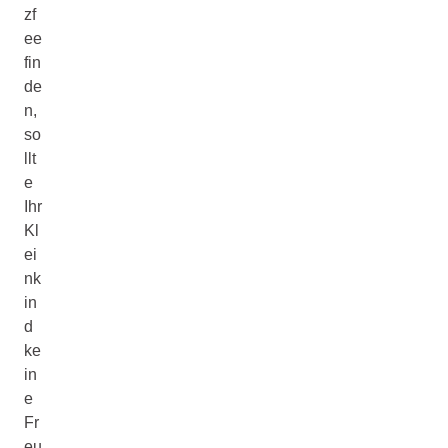
zf
ee
fin
de
n,
so
llt
e
Ihr
Kl
ei
nk
in
d
ke
in
e
Fr
eu