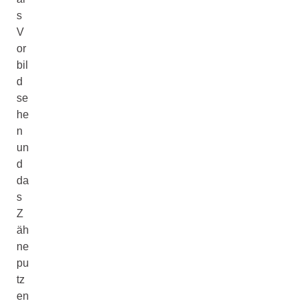
s
V
or
bil
d
se
he
n
un
d
da
s
Z
äh
ne
pu
tz
en