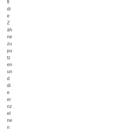
ft
di
e
Z
äh
ne
zu
pu
tz
en
un
d
di
e
ei
nz
el
ne
n