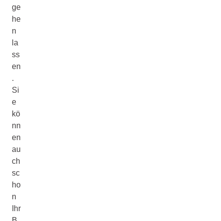
ge
he
n
la
ss
en
.
Si
e
kö
nn
en
au
ch
sc
ho
n
Ihr
B