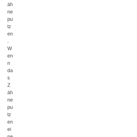
äh
ne
pu
tz
en
.
W
en
n
da
s
Z
äh
ne
pu
tz
en
ei
ne