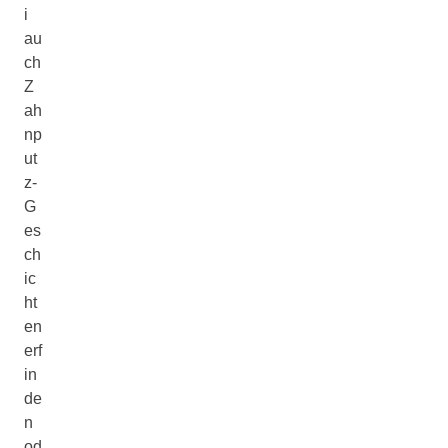
i
au
ch
Z
ah
np
ut
z-
G
es
ch
ic
ht
en
erf
in
de
n
od