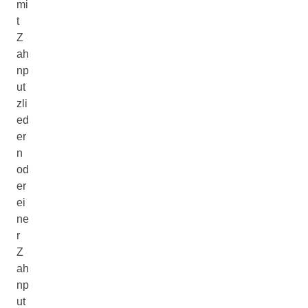
mi
t
Z
ah
np
ut
zli
ed
er
n
od
er
ei
ne
r
Z
ah
np
ut