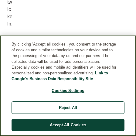
tw
ic
ke
ln.
By clicking ‘Accept all cookies’, you consent to the storage
of cookies and similar technologies on your device and to
DI
the processing of your data by us and our partners. The
E
collected data will be used for ads personalization.
RI
Especially cookies and mobile ad identifiers will be used for
C
personalized and non-personalized advertising.
Link to
H
Google's Business Data Responsibility Site
TI
Cookies Settings
G
E
Z
Reject All
A
H
N
Accept All Cookies
P
F