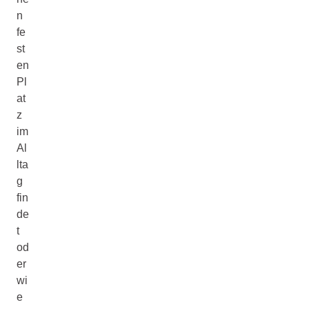
n
fe
st
en
Pl
at
z
im
Al
lta
g
fin
de
t
od
er
wi
e