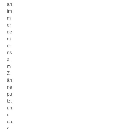
an
im
m
er
ge
m
ei
ns
a
m
Z
äh
ne
pu
tzt
un
d
da
s