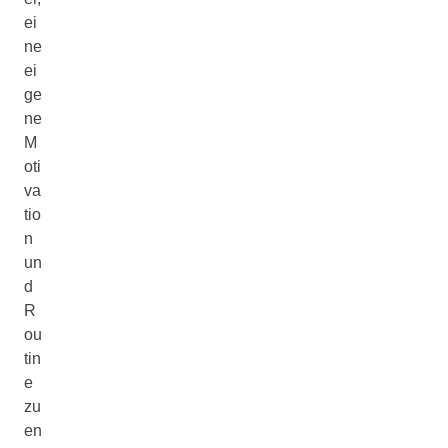
ei
ne
ei
ge
ne
M
oti
va
tio
n
un
d
R
ou
tin
e
zu
en