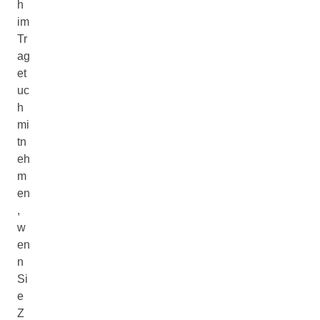
h
im
Tr
ag
et
uc
h
mi
tn
eh
m
en
,
w
en
n
Si
e
Z