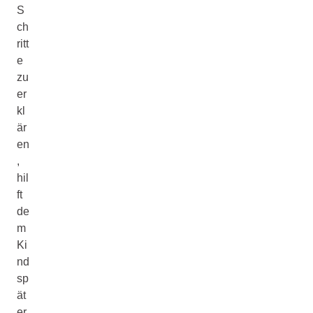
S
ch
ritt
e
zu
er
kl
är
en
,
hil
ft
de
m
Ki
nd
sp
ät
er,