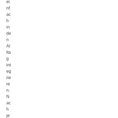
ei
nf
ac
h
in
de
n
Al
lta
g
int
eg
rie
re
n.
N
ac
h
je