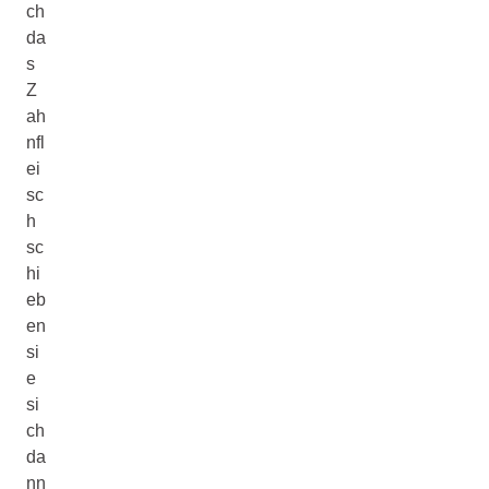
ch
da
s
Z
ah
nfl
ei
sc
h
sc
hi
eb
en
si
e
si
ch
da
nn