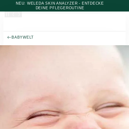
Zum Hauptinhalt wechseln
NEU: WELEDA SKIN ANALYZER - ENTDECKE
DEINE PFLEGEROUTINE
BABYWELT