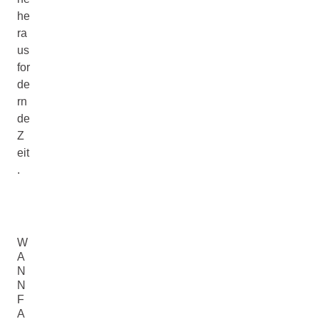
he
ra
us
for
de
rn
de
Z
eit
.
W
A
N
N
F
A