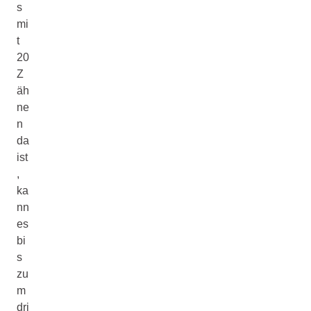
s
mi
t
20
Z
äh
ne
n
da
ist
,
ka
nn
es
bi
s
zu
m
dri