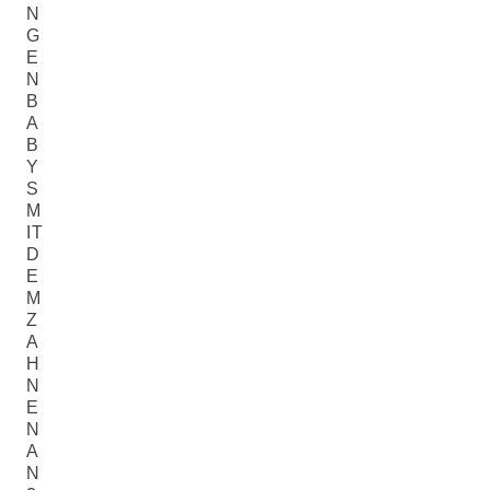
N
G
E
N
B
A
B
Y
S
M
IT
D
E
M
Z
A
H
N
E
N
A
N