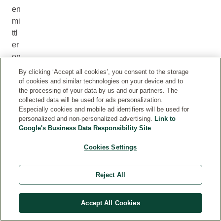
en
mi
ttl
er
en
S
By clicking ‘Accept all cookies’, you consent to the storage
ch
of cookies and similar technologies on your device and to
the processing of your data by us and our partners. The
ne
collected data will be used for ads personalization.
id
Especially cookies and mobile ad identifiers will be used for
ez
personalized and non-personalized advertising.
Link to
äh
Google's Business Data Responsibility Site
ne
Cookies Settings
si
nd
da
Reject All
be
i
Accept All Cookies
fa