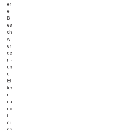
er
e
B
es
ch
w
er
de
n -
un
d
El
ter
n
da
mi
t
ei
ne