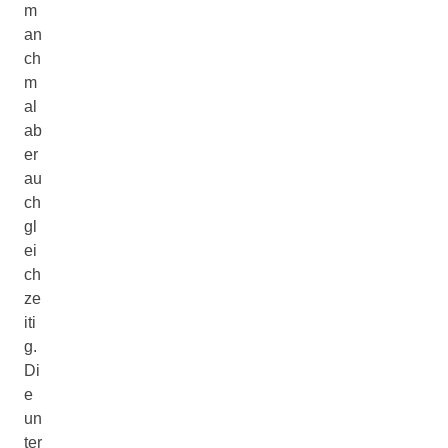
m
an
ch
m
al
ab
er
au
ch
gl
ei
ch
ze
iti
g.
Di
e
un
ter