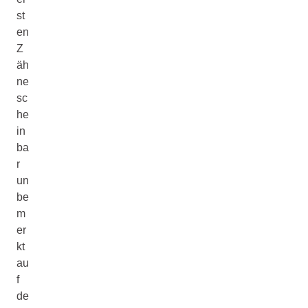
st
en
Z
äh
ne
sc
he
in
ba
r
un
be
m
er
kt
au
f
de