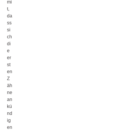
mi
t,
da
ss
si
ch
di
e
er
st
en
Z
äh
ne
an
kü
nd
ig
en