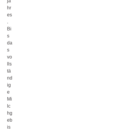
ja
hr
es
.
Bi
s
da
s
vo
lls
tä
nd
ig
e
Mi
lc
hg
eb
is