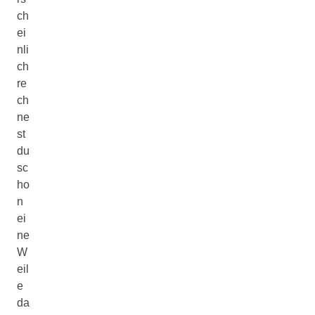
ch
ei
nli
ch
re
ch
ne
st
du
sc
ho
n
ei
ne
W
eil
e
da