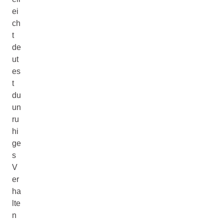
ei
ch
t
de
ut
es
t
du
un
ru
hi
ge
s
V
er
ha
lte
n