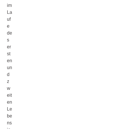
im
La
uf
e
de
s
er
st
en
un
d
z
w
eit
en
Le
be
ns