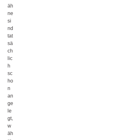
äh
ne
si
nd
tat
sä
ch
lic
h
sc
ho
n
an
ge
le
gt,
w
äh