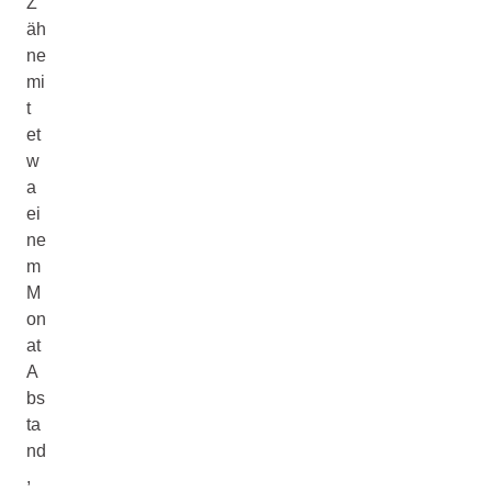
Z
äh
ne
mi
t
et
w
a
ei
ne
m
M
on
at
A
bs
ta
nd
,