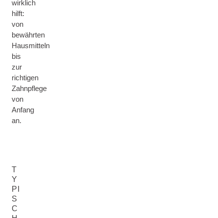
wirklich
hilft:
von
bewährten
Hausmitteln
bis
zur
richtigen
Zahnpflege
von
Anfang
an.
T
Y
PI
S
C