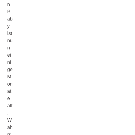
n
B
ab
y
ist
nu
n
ei
ni
ge
M
on
at
e
alt
.
W
ah
rs