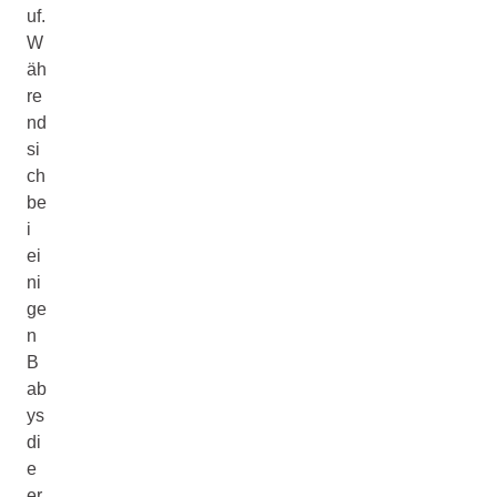
uf.
W
äh
re
nd
si
ch
be
i
ei
ni
ge
n
B
ab
ys
di
e
er