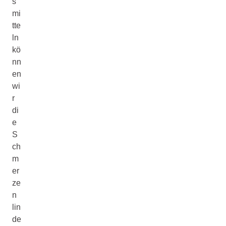
s
mi
tte
ln
kö
nn
en
wi
r
di
e
S
ch
m
er
ze
n
lin
de