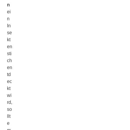
n
ei
n
In
se
kt
en
sti
ch
en
td
ec
kt
wi
rd,
so
llt
e