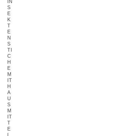
IN
S
E
K
T
E
N
S
TI
C
H
E
M
IT
H
A
U
S
M
IT
T
E
L