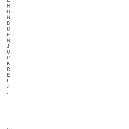
E
N
U
N
D
D
E
N
J
U
C
K
R
E
I
Z
.