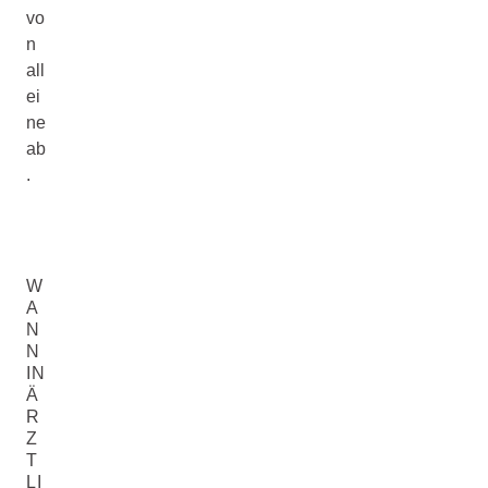
vo
n
all
ei
ne
ab
.
W
A
N
N
IN
Ä
R
Z
T
LI