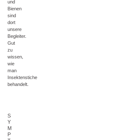
und
Bienen
sind
dort
unsere
Begleiter.
Gut
zu
wissen,
wie
man
Insektenstiche
behandelt.
S
Y
M
P