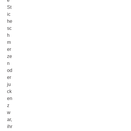
e
St
ic
he
sc
h
m
er
ze
n
od
er
ju
ck
en
z
w
ar,
ihr