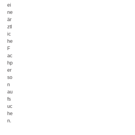
ei
ne
är
ztl
ic
he
F
ac
hp
er
so
n
au
fs
uc
he
n.