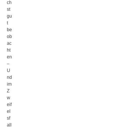
ch
st
gu
t
be
ob
ac
ht
en
–
U
nd
im
Z
w
eif
el
sf
all