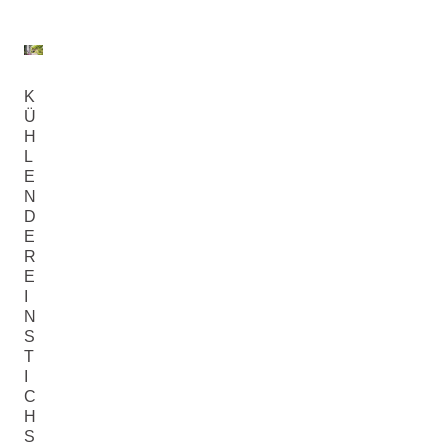
K
Ü
H
L
E
N
D
E
R
E
I
N
S
T
I
C
H
S