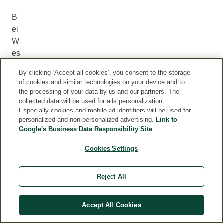
B
ei
W
es
pe
By clicking ‘Accept all cookies’, you consent to the storage
n-
of cookies and similar technologies on your device and to
un
the processing of your data by us and our partners. The
d
collected data will be used for ads personalization.
Especially cookies and mobile ad identifiers will be used for
Bi
personalized and non-personalized advertising.
Link to
en
Google's Business Data Responsibility Site
en
sti
Cookies Settings
ch
en
Reject All
:
V
Accept All Cookies
or
de