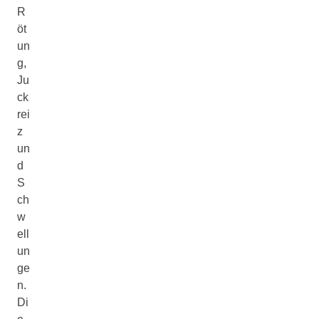
R
öt
un
g,
Ju
ck
rei
z
un
d
S
ch
w
ell
un
ge
n.
Di