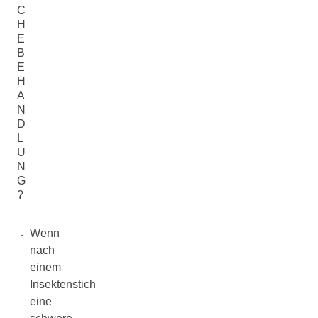
C
H
E
B
E
H
A
N
D
L
U
N
G
?
Wenn
nach
einem
Insektenstich
eine