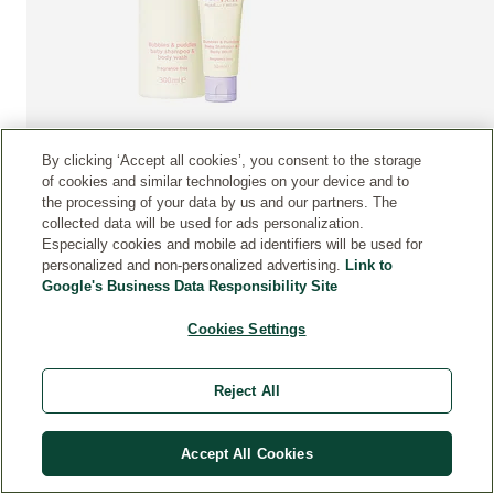
NEU, reduzierter Artikel
4.9
( 39 )
Aktuelle Bewertung: 4.9 von 5 Sternen bewertet von 39 Kunden
reduzierter Artikel
4.9
( 36 )
By clicking ‘Accept all cookies’, you consent to the storage
Aktuelle Bewertung
minLen Bubbles & Puddles Baby
of cookies and similar technologies on your device and to
MEHR ZUM PRODUKT:
Shampoo & Body Wash
minLen Puremaz
MEHR ZUM PRO
the processing of your data by us and our partners. The
collected data will be used for ads personalization.
20,00 €
300 ml
50 ml
Especially cookies and mobile ad identifiers will be used for
10,00 €
(33,33 € / 1 l)
(350,00 € / 1 l)
personalized and non-personalized advertising.
Link to
Nur 10,00 € statt 20,00 €
Google's Business Data Responsibility Site
Jetzt kaufen
Je
Cookies Settings
Reject All
Accept All Cookies
B
E