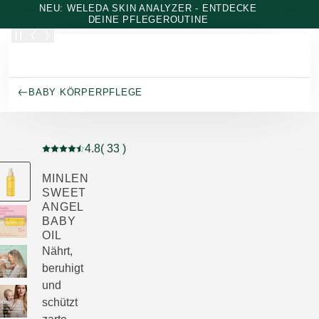
Zum Hauptinhalt wechseln
NEU: WELEDA SKIN ANALYZER - ENTDECKE
DEINE PFLEGEROUTINE
BABY KÖRPERPFLEGE
4.8
( 33 )
Aktuelle Bewertung: 4.8 von 5 Sternen bewertet von 3
MINLEN
SWEET
ANGEL
BABY
OIL
Nährt,
beruhigt
und
schützt