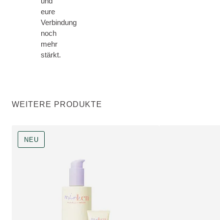
und
eure
Verbindung
noch
mehr
stärkt.
WEITERE PRODUKTE
NEU