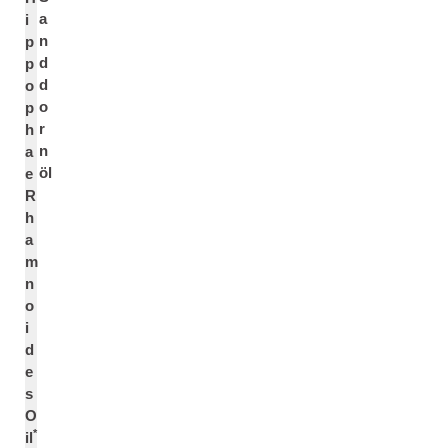
a
i
n
p
d
p
d
o
o
p
r
h
n
a
öl
e
R
h
a
m
n
o
i
d
e
s
O
*
il