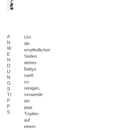
A
Um
N
die
W
empfindlichen
E
Stellen
N
deines
D
Babys
U
sanft
N
zu
G
reinigen,
S
verwende
TI
P
ein
P
paar
S
Tropfen
auf
einem