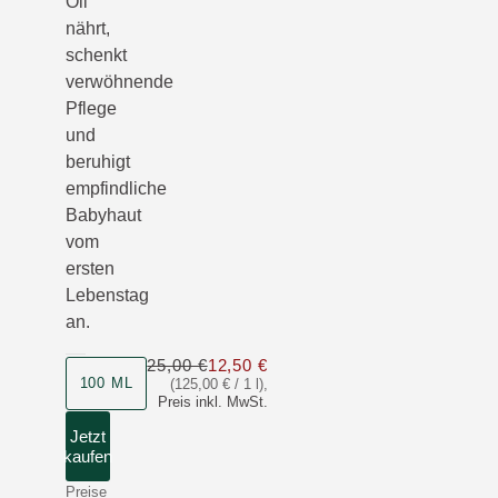
Oil
nährt,
schenkt
verwöhnende
Pflege
und
beruhigt
empfindliche
Babyhaut
vom
ersten
Lebenstag
an.
25,00 €
12,50 €
Nur 12,50 € statt 25,00 €
100 ML
(125,00 € / 1 l)
,
Preis inkl. MwSt.
Jetzt
kaufen
Preise