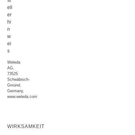
st
ell
er
hi
n
w
ei
s
Weleda
AG,
73525
Schwäbisch-
Gmünd,
Germany,
www.weleda.com
WIRKSAMKEIT