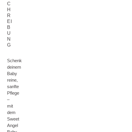
C
H
R
EI
B
U
N
G
Schenk
deinem
Baby
reine,
sanfte
Pflege
–
mit
dem
Sweet
Angel
Baby