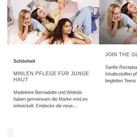
JOIN THE 
Schönheit
ENTDECKE MEHR ÜBER DIE KATEGORIE:
Sanfte Rezeptur
MINLEN PFLEGE FÜR JUNGE
Inhaltsstoffen 
HAUT
begleiten Teens
ihrem Weg zu ge
Madeleine Bernadotte und Weleda
haben gemeinsam die Marke minLen
entwickelt. Entdecke die neue
natürliche Pflege für junge Haut!