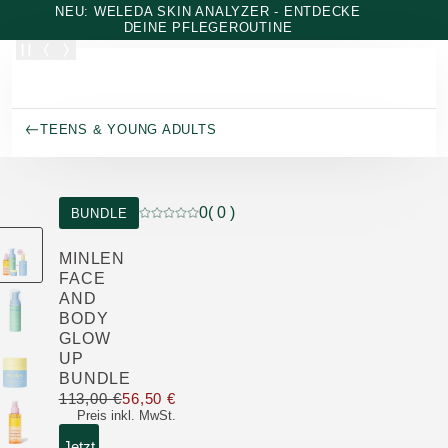
Zum Hauptinhalt wechseln
NEU: WELEDA SKIN ANALYZER - ENTDECKE
DEINE PFLEGEROUTINE
TEENS & YOUNG ADULTS
0
( 0 )
BUNDLE
Aktuelle Bewertung: 0 von 5 Sternen bewer
MINLEN
FACE
AND
BODY
GLOW
UP
BUNDLE
113,00 €
56,50 €
Nur 56,50 € statt 113,00 €
Preis inkl. MwSt.
Jetzt