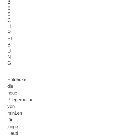
B
E
S
C
H
R
EI
B
U
N
G
Entdecke
die
neue
Pflegeroutine
von
minLen
für
junge
Haut!