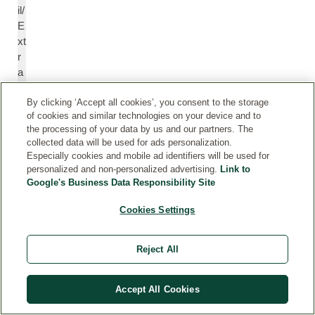
il/
E
xt
r
a
ct
By clicking ‘Accept all cookies’, you consent to the storage
of cookies and similar technologies on your device and to
C
C
the processing of your data by us and our partners. The
ar
a
collected data will be used for ads personalization.
Especially cookies and mobile ad identifiers will be used for
v
r
personalized and non-personalized advertising.
Link to
o
v
Google's Business Data Responsibility Site
n
o
n
Cookies Settings
e
Reject All
C
C
itr
itr
al
al
Accept All Cookies