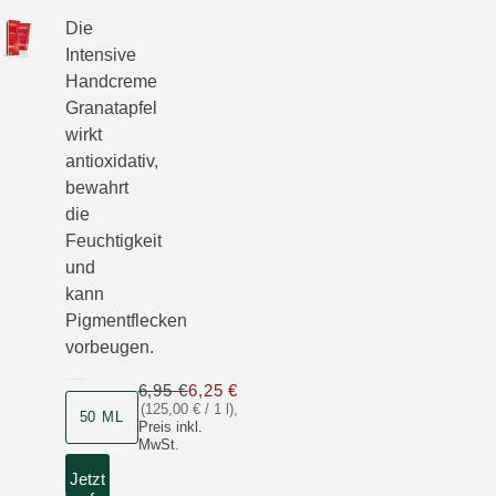
Die
Intensive
Handcreme
Granatapfel
wirkt
antioxidativ,
bewahrt
die
Feuchtigkeit
und
kann
Pigmentflecken
vorbeugen.
6,95 €
6,25 €
Nur 6,25 € statt 6,95 €
(125,00 € / 1 l)
,
50 ML
Preis inkl.
MwSt.
Jetzt