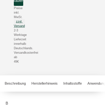
kaufen
Preise
inkl.
MwSt.
zzgl.
Versand
2-3
Werktage
Lieferzeit
innerhalb
Deutschlands.
Versandkostenfrei
ab
49€
Beschreibung
Herstellerhinweis
Inhaltsstoffe
Anwendung
B