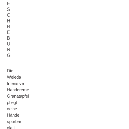
E
S
C
H
R
EI
B
U
N
G
Die
Weleda
Intensive
Handcreme
Granatapfel
pflegt
deine
Hände
spürbar
glatt