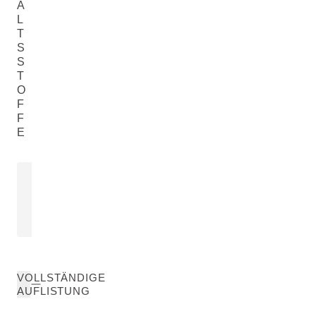
A
L
T
S
S
T
O
F
F
E
GRANATAPFELSAMENÖL
Punica Granatum Seed Oil
MEHR ERFAHREN
VOLLSTÄNDIGE
AUFLISTUNG