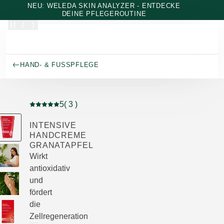
Zum Hauptinhalt wechseln
NEU: WELEDA SKIN ANALYZER - ENTDECKE
DEINE PFLEGEROUTINE
HAND- & FUSSPFLEGE
5
( 3 )
Aktuelle Bewertung: 5 von 5 Sternen bewertet von 3 K
INTENSIVE
HANDCREME
GRANATAPFEL
Wirkt
antioxidativ
und
fördert
die
Zellregeneration