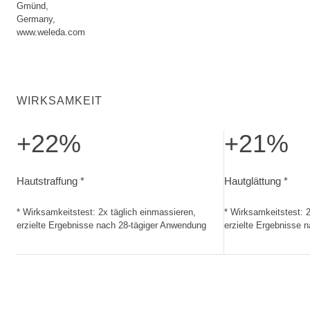
Gmünd,
Germany,
www.weleda.com
WIRKSAMKEIT
+22%
+21%
Hautstraffung. Wirksamkeitstest: 2x täglich einmassieren, 
Hautglättung. Wir
Hautstraffung *
Hautglättung *
* Wirksamkeitstest: 2x täglich einmassieren,
* Wirksamkeitstest: 2
erzielte Ergebnisse nach 28-tägiger Anwendung
erzielte Ergebnisse 