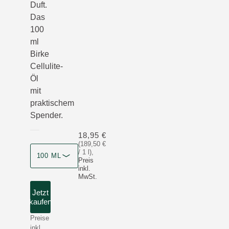
Duft.
Das
100
ml
Birke
Cellulite-
Öl
mit
praktischem
Spender.
18,95 €
(189,50 €
/ 1 l)
,
100 ML
Preis
inkl.
MwSt.
Jetzt
kaufen
Preise
inkl.