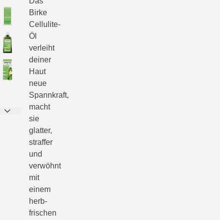
Das
Birke
Cellulite-
Öl
verleiht
deiner
Haut
neue
Spannkraft,
macht
sie
glatter,
straffer
und
verwöhnt
mit
einem
herb-
frischen