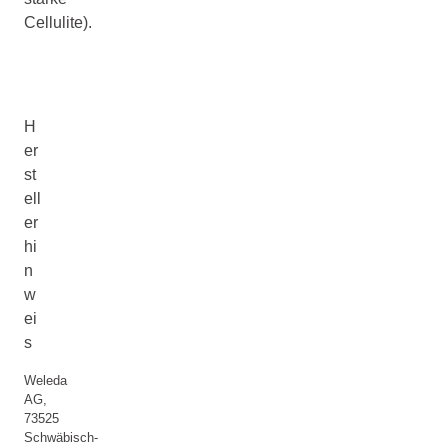
Cellulite).
H
er
st
ell
er
hi
n
w
ei
s
Weleda
AG,
73525
Schwäbisch-