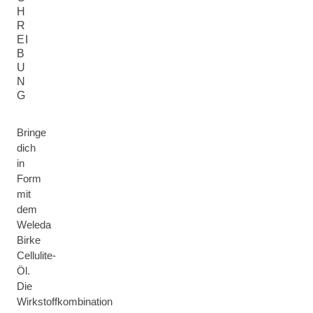
H
R
EI
B
U
N
G
Bringe
dich
in
Form
mit
dem
Weleda
Birke
Cellulite-
Öl.
Die
Wirkstoffkombination