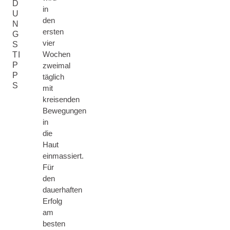
D
in
U
den
N
ersten
G
vier
S
Wochen
TI
P
zweimal
P
täglich
S
mit
kreisenden
Bewegungen
in
die
Haut
einmassiert.
Für
den
dauerhaften
Erfolg
am
besten