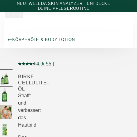
Zum Hauptinhalt wechseln
NEU: WELEDA SKIN ANALYZER - ENTDECKE
DEINE PFLEGEROUTINE
KÖRPERÖLE & BODY LOTION
4.9
( 55 )
Aktuelle Bewertung: 4.9 von 5 Sternen bewertet von 5
BIRKE
CELLULITE-
ÖL
Strafft
und
verbessert
das
Hautbild