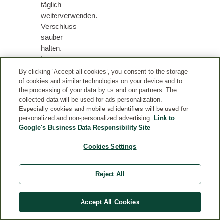
täglich
weiterverwenden.
Verschluss
sauber
halten.
In
die
By clicking ‘Accept all cookies’, you consent to the storage
noch
of cookies and similar technologies on your device and to
the processing of your data by us and our partners. The
feuchte
collected data will be used for ads personalization.
Haut
Especially cookies and mobile ad identifiers will be used for
einmassiert,
personalized and non-personalized advertising.
Link to
lässt
Google's Business Data Responsibility Site
sich
das
Cookies Settings
Öl
gut
Reject All
verteilen
und
zieht
Accept All Cookies
rasch