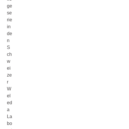
ge
se
rie
in
de
n
S
ch
w
ei
ze
r
W
el
ed
a
La
bo