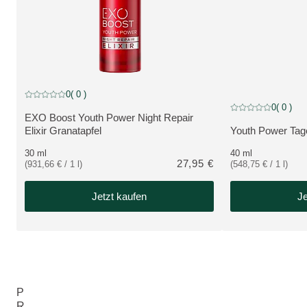
NEU
0
( 0 )
Aktuelle Bewertung: 0 von 5 Sternen bewertet von 0 Kunden
NEU
0
( 0 )
Aktuelle Bewertung
EXO Boost Youth Power Night Repair
MEHR ZUM PRODUKT:
Elixir Granatapfel
Youth Power Tage
MEHR ZUM PRO
30 ml
40 ml
27,95 €
(931,66 € / 1 l)
(548,75 € / 1 l)
Jetzt kaufen
Je
P
R