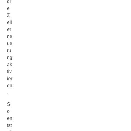
di
e
Z
ell
er
ne
ue
ru
ng
ak
tiv
ier
en
.
S
o
en
tst