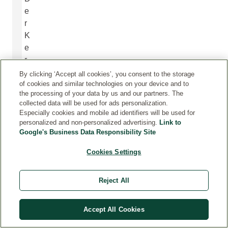
e
r
K
e
r
n
By clicking ‘Accept all cookies’, you consent to the storage
d
of cookies and similar technologies on your device and to
the processing of your data by us and our partners. The
e
collected data will be used for ads personalization.
s
Especially cookies and mobile ad identifiers will be used for
G
personalized and non-personalized advertising.
Link to
Google's Business Data Responsibility Site
r
a
Cookies Settings
n
a
Reject All
t
a
p
Accept All Cookies
f