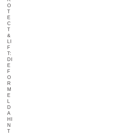
O
T
E
C
T
&
LI
F
T:
DI
E
F
O
R
M
E
L
D
A
HI
N
T