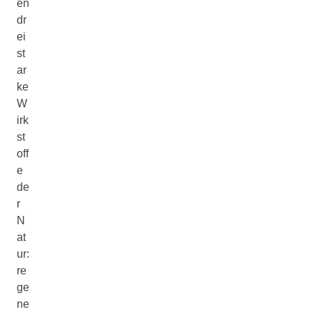
en
dr
ei
st
ar
ke
W
irk
st
off
e
de
r
N
at
ur:
re
ge
ne