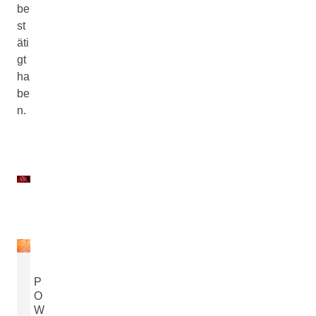
be
st
äti
gt
ha
be
n.
P
O
W