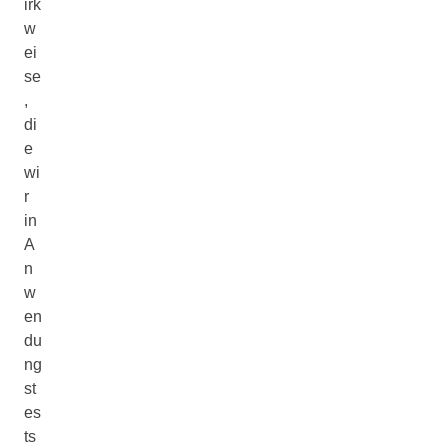
irk
w
ei
se
,
di
e
wi
r
in
A
n
w
en
du
ng
st
es
ts