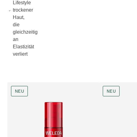
Lifestyle
trockener
Haut,
die
gleichzeitig
an
Elastizität
verliert
NEU
NEU