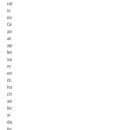
rat
iv
es
Gr
an
at
ap
fel
sa
m
en
öl,
ho
ch
an
tio
xi
da
tiv