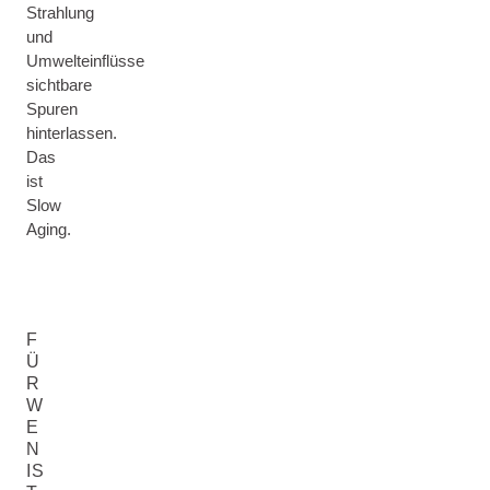
Strahlung
und
Umwelteinflüsse
sichtbare
Spuren
hinterlassen.
Das
ist
Slow
Aging.
F
Ü
R
W
E
N
IS