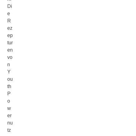
Di
e
R
ez
ep
tur
en
vo
n
Y
ou
th
P
o
w
er
nu
tz