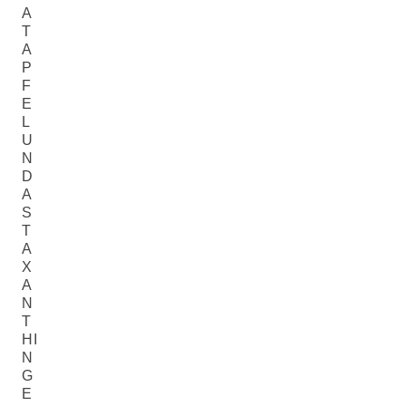
A
T
A
P
F
E
L
U
N
D
A
S
T
A
X
A
N
T
HI
N
G
E