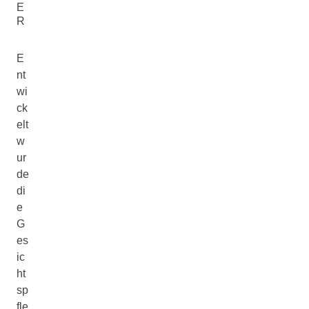
E
R
E
nt
wi
ck
elt
w
ur
de
di
e
G
es
ic
ht
sp
fle