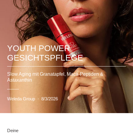
YOUTH POWER
GESICHTSPFLEGE
Slow Aging mit Granatapfel, Maca-Peptiden &
Astaxanthin
Weleda Group
·
8/3/2026
Deine