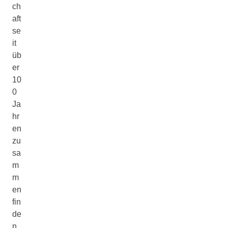
ch
aft
se
it
üb
er
10
0
Ja
hr
en
zu
sa
m
m
en
fin
de
n.