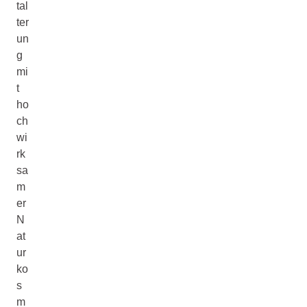
tal
ter
un
g
mi
t
ho
ch
wi
rk
sa
m
er
N
at
ur
ko
s
m