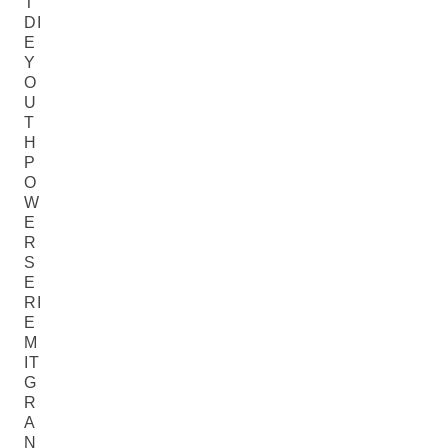
T
DI
E
Y
O
U
T
H
P
O
W
E
R
S
E
RI
E
M
IT
G
R
A
N