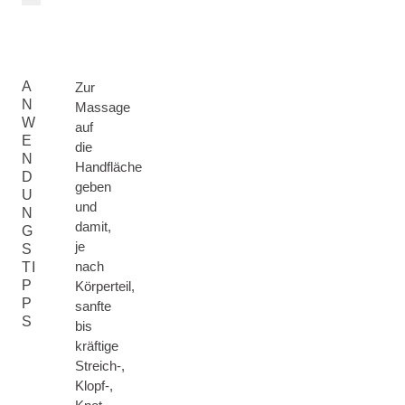
A
Zur
N
Massage
W
auf
E
die
N
Handfläche
D
geben
U
und
N
damit,
G
je
S
nach
TI
P
Körperteil,
P
sanfte
S
bis
kräftige
Streich-,
Klopf-,