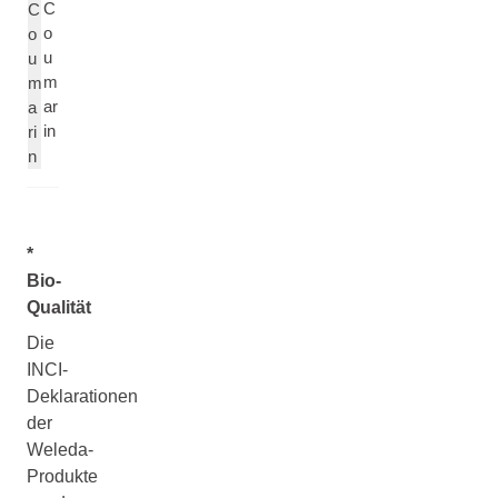
C
C
o
o
u
u
m
m
ar
a
in
ri
n
*
Bio-
Qualität
Die
INCI-
Deklarationen
der
Weleda-
Produkte