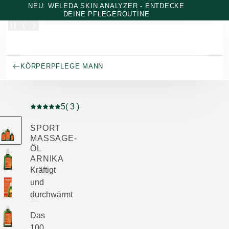
Zum Hauptinhalt wechseln
NEU: WELEDA SKIN ANALYZER - ENTDECKE
DEINE PFLEGEROUTINE
KÖRPERPFLEGE MANN
5
( 3 )
Aktuelle Bewertung: 5 von 5 Sternen bewertet von 3 K
SPORT
MASSAGE-
ÖL
ARNIKA
Kräftigt
und
durchwärmt
Das
100