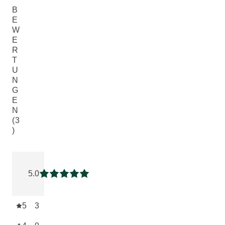
B
E
W
E
R
T
U
N
G
E
N
(3
)
Aktuelle Bewertung: 5 von 5 Sternen bewertet von 3 Kunde
5.0
Aktuelle Bewertung: 5 von 5 Sternen
5
3