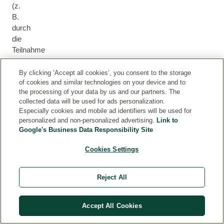
(z.
B.
durch
die
Teilnahme
an
einem
By clicking ‘Accept all cookies’, you consent to the storage
of cookies and similar technologies on your device and to
Produkttest).
the processing of your data by us and our partners. The
collected data will be used for ads personalization.
Pr
Especially cookies and mobile ad identifiers will be used for
od
personalized and non-personalized advertising.
Link to
Google's Business Data Responsibility Site
uk
tte
Cookies Settings
st
Reject All
Einige
Bewertungen
wurden
Accept All Cookies
von