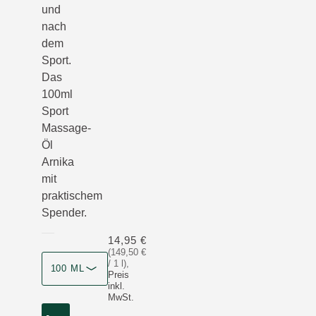
und
nach
dem
Sport.
Das
100ml
Sport
Massage-
Öl
Arnika
mit
praktischem
Spender.
14,95 €
(149,50 €
/ 1 l)
,
100 ML
Preis
inkl.
MwSt.