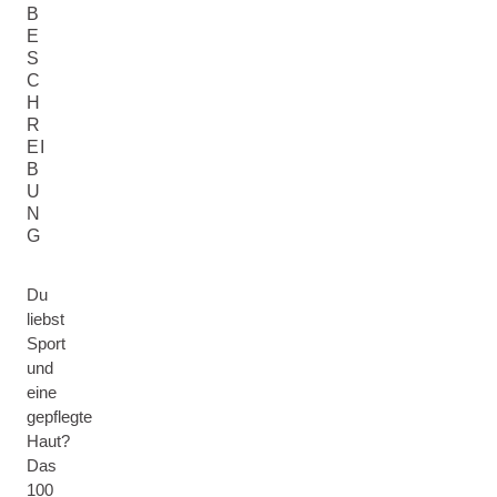
B
E
S
C
H
R
EI
B
U
N
G
Du
liebst
Sport
und
eine
gepflegte
Haut?
Das
100