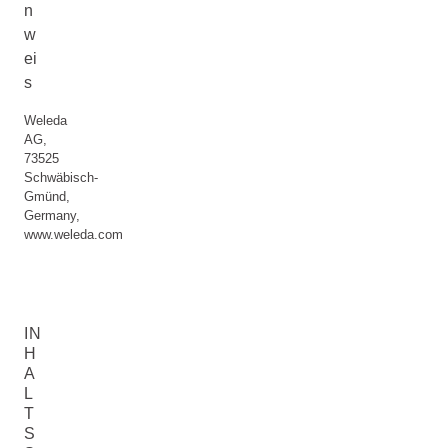
n
w
ei
s
Weleda
AG,
73525
Schwäbisch-
Gmünd,
Germany,
www.weleda.com
IN
H
A
L
T
S