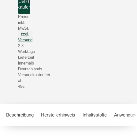
Jetzt
kaufen
Preise
inkl.
MwSt.
zzgl.
Versand
2-3
Werktage
Lieferzeit
innerhalb
Deutschlands.
Versandkostenfrei
ab
49€
Beschreibung
Herstellerhinweis
Inhaltsstoffe
Anwendung