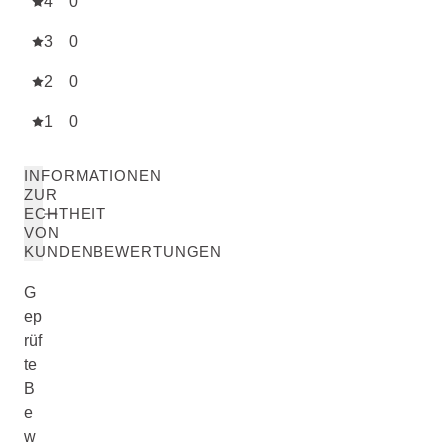
4
0
3
0
2
0
1
0
INFORMATIONEN
ZUR
ECHTHEIT
VON
KUNDENBEWERTUNGEN
G
ep
rüf
te
B
e
w