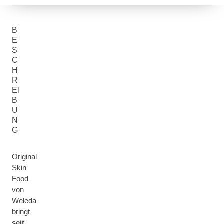
B
E
S
C
H
R
EI
B
U
N
G
Original
Skin
Food
von
Weleda
bringt
seit