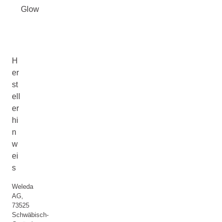
Glow
H
er
st
ell
er
hi
n
w
ei
s
Weleda
AG,
73525
Schwäbisch-