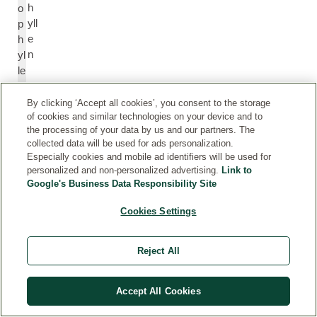
h
o
yll
p
e
h
n
yl
le
n
e
By clicking ‘Accept all cookies’, you consent to the storage
of cookies and similar technologies on your device and to
the processing of your data by us and our partners. The
C
C
collected data will be used for ads personalization.
a
a
Especially cookies and mobile ad identifiers will be used for
personalized and non-personalized advertising.
Link to
m
m
Google's Business Data Responsibility Site
p
p
h
h
Cookies Settings
er
o
r
Reject All
C
C
ar
a
Accept All Cookies
v
r