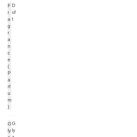
D
F
uf
r
t
a
g
r
a
n
c
e
(
P
a
rf
u
m
)
G
G
ly
ly
z