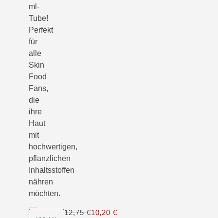
ml-
Tube!
Perfekt
für
alle
Skin
Food
Fans,
die
ihre
Haut
mit
hochwertigen,
pflanzlichen
Inhaltsstoffen
nähren
möchten.
12,75 €
10,20 €
Nur 10,20 € statt 12,75 €