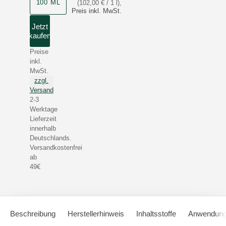
100 ML
(102,00 € / 1 l)
,
Preis inkl. MwSt.
Jetzt
kaufen
Preise
inkl.
MwSt.
zzgl.
Versand
2-3
Werktage
Lieferzeit
innerhalb
Deutschlands.
Versandkostenfrei
ab
49€
Beschreibung
Herstellerhinweis
Inhaltsstoffe
Anwendung