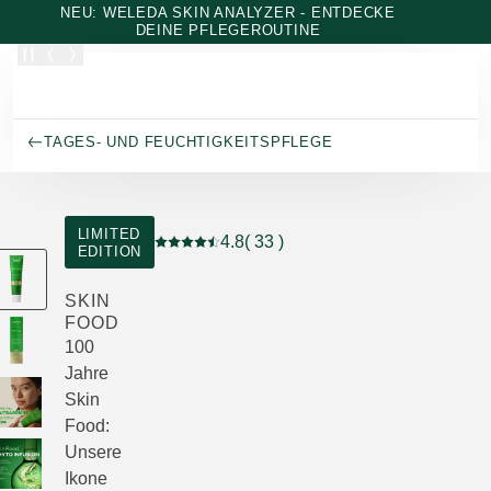
Zum Hauptinhalt wechseln
NEU: WELEDA SKIN ANALYZER - ENTDECKE
DEINE PFLEGEROUTINE
TAGES- UND FEUCHTIGKEITSPFLEGE
LIMITED
4.8
( 33 )
EDITION
Aktuelle Bewertung: 4.8 von 5 Sternen bew
SKIN
FOOD
100
Jahre
Skin
Food:
Unsere
Ikone