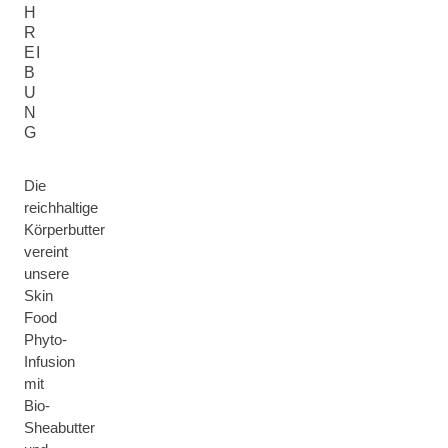
H
R
EI
B
U
N
G
Die
reichhaltige
Körperbutter
vereint
unsere
Skin
Food
Phyto-
Infusion
mit
Bio-
Sheabutter