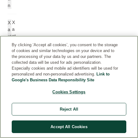
n
X
X
a
a
nt
nt
h
h
By clicking ‘Accept all cookies’, you consent to the storage
a
a
of cookies and similar technologies on your device and to
n
n
the processing of your data by us and our partners. The
collected data will be used for ads personalization.
G
Especially cookies and mobile ad identifiers will be used for
u
personalized and non-personalized advertising.
Link to
m
Google's Business Data Responsibility Site
Cookies Settings
M
L
il
a
c
ct
Reject All
h
ic
s
A
Accept All Cookies
ä
ci
ur
d