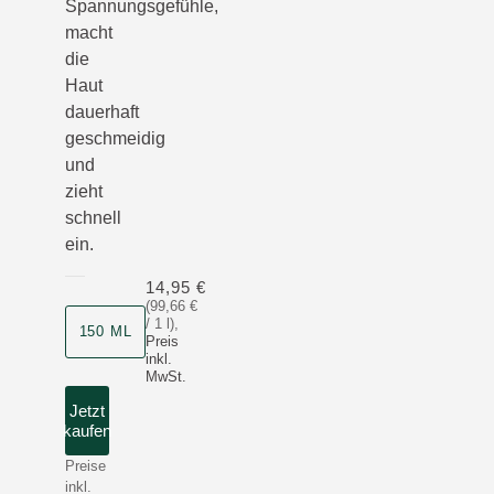
Spannungsgefühle,
macht
die
Haut
dauerhaft
geschmeidig
und
zieht
schnell
ein.
14,95 €
(99,66 €
/ 1 l)
,
150 ML
Preis
inkl.
MwSt.
Jetzt
kaufen
Preise
inkl.