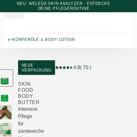
Zum Hauptinhalt wechseln
NEU: WELEDA SKIN ANALYZER - ENTDECKE
DEINE PFLEGEROUTINE
KÖRPERÖLE & BODY LOTION
NEUE
4.8
( 70 )
VERPACKUNG
Aktuelle Bewertung: 4.8 von 5 Stern
SKIN
FOOD
BODY
BUTTER
Intensive
Pflege
für
samtweiche