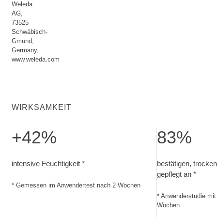
Weleda
AG,
73525
Schwäbisch-
Gmünd,
Germany,
www.weleda.com
WIRKSAMKEIT
+42%
83%
intensive Feuchtigkeit. Gemessen im Anwendertest nach 2
bestätigen, trock
intensive Feuchtigkeit *
bestätigen, trocken
gepflegt an *
* Gemessen im Anwendertest nach 2 Wochen
* Anwenderstudie mi
Wochen