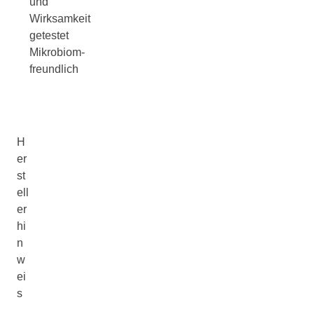
und
Wirksamkeit
getestet
Mikrobiom-
freundlich
H
er
st
ell
er
hi
n
w
ei
s