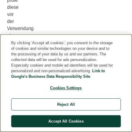
prüfe
diese
vor
der
Verwendung
eines
Produkts,
By clicking ‘Accept all cookies’, you consent to the storage
of cookies and similar technologies on your device and to
um
the processing of your data by us and our partners. The
sicherzustellen,
collected data will be used for ads personalization.
dass
Especially cookies and mobile ad identifiers will be used for
es
personalized and non-personalized advertising.
Link to
Google's Business Data Responsibility Site
für
dich
Cookies Settings
geeignet
ist.
Reject All
Accept All Cookies