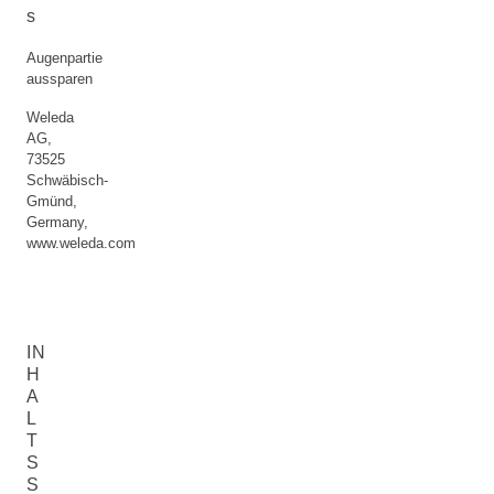
s
Augenpartie
aussparen
Weleda
AG,
73525
Schwäbisch-
Gmünd,
Germany,
www.weleda.com
IN
H
A
L
T
S
S