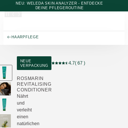
Zum Hauptinhalt wechseln
NEU: WELEDA SKIN ANALYZER - ENTDECKE
DEINE PFLEGEROUTINE
HAARPFLEGE
NEUE
4.7
( 67 )
VERPACKUNG
Aktuelle Bewertung: 4.7 von 5 Stern
ROSMARIN
REVITALISING
CONDITIONER
Nährt
und
verleiht
einen
natürlichen