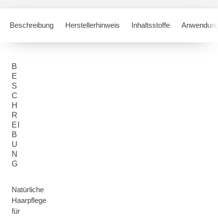
Beschreibung
Herstellerhinweis
Inhaltsstoffe
Anwendung
B
E
S
C
H
R
EI
B
U
N
G
Natürliche
Haarpflege
für