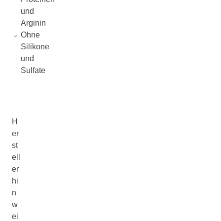
und
Arginin
Ohne
Silikone
und
Sulfate
H
er
st
ell
er
hi
n
w
ei