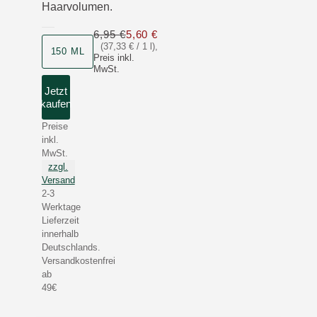
Haarvolumen.
6,95 €
5,60 €
Nur 5,60 € statt 6,95 €
(37,33 € / 1 l)
,
150 ML
Preis inkl.
MwSt.
Jetzt
kaufen
Preise
inkl.
MwSt.
zzgl.
Versand
2-3
Werktage
Lieferzeit
innerhalb
Deutschlands.
Versandkostenfrei
ab
49€