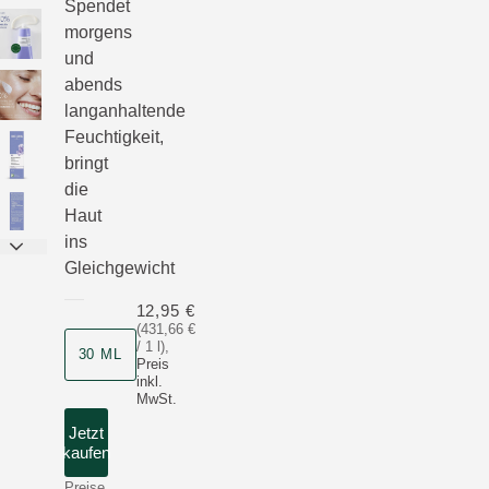
Spendet
morgens
und
abends
langanhaltende
Feuchtigkeit,
bringt
die
Haut
ins
Gleichgewicht
12,95 €
(431,66 €
/ 1 l)
,
30 ML
Preis
inkl.
MwSt.
Jetzt
kaufen
Preise