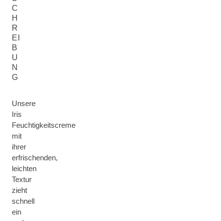
C
H
R
EI
B
U
N
G
Unsere
Iris
Feuchtigkeitscreme
mit
ihrer
erfrischenden,
leichten
Textur
zieht
schnell
ein