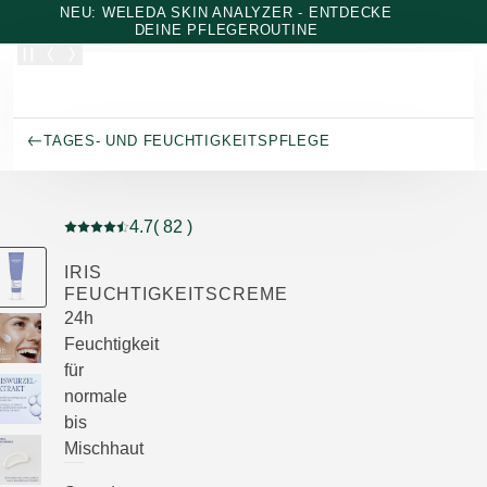
Zum Hauptinhalt wechseln
NEU: WELEDA SKIN ANALYZER - ENTDECKE
DEINE PFLEGEROUTINE
TAGES- UND FEUCHTIGKEITSPFLEGE
4.7
( 82 )
Aktuelle Bewertung: 4.7 von 5 Sternen bewertet von 8
IRIS
FEUCHTIGKEITSCREME
24h
Feuchtigkeit
für
normale
bis
Mischhaut