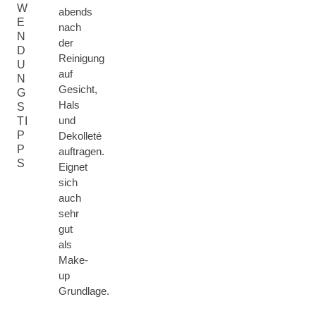
W
abends
E
nach
N
der
D
Reinigung
U
auf
N
Gesicht,
G
Hals
S
und
TI
P
Dekolleté
P
auftragen.
S
Eignet
sich
auch
sehr
gut
als
Make-
up
Grundlage.