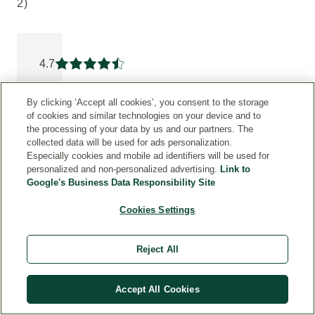
2)
Aktuelle Bewertung: 4.6829267 von 5 Sternen bewertet vo
4.7
Aktuelle Bewertung: 4.6829267 von 5 Sterne
By clicking ‘Accept all cookies’, you consent to the storage
5
61
of cookies and similar technologies on your device and to
the processing of your data by us and our partners. The
4
16
collected data will be used for ads personalization.
Especially cookies and mobile ad identifiers will be used for
3
5
personalized and non-personalized advertising.
Link to
Google's Business Data Responsibility Site
2
0
Cookies Settings
1
0
Reject All
INFORMATIONEN
ZUR
ECHTHEIT
Accept All Cookies
VON
KUNDENBEWERTUNGEN