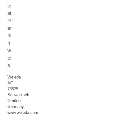
er
st
ell
er
hi
n
w
ei
s
Weleda
AG,
73525
Schwäbisch-
Gmünd,
Germany,
www.weleda.com