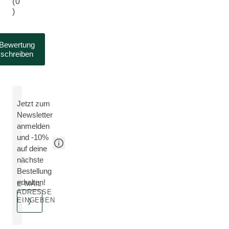
(0
)
Bewertung
schreiben
Jetzt zum
Newsletter
anmelden
und -10%
auf deine
nächste
Bestellung
erhalten!
E-MAIL
ADRESSE
EINGEBEN