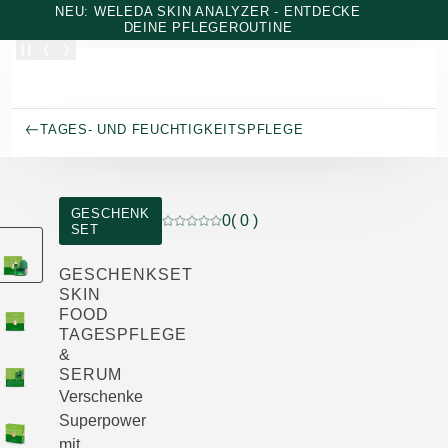
Zum Hauptinhalt wechseln
NEU: WELEDA SKIN ANALYZER - ENTDECKE
DEINE PFLEGEROUTINE
TAGES- UND FEUCHTIGKEITSPFLEGE
GESCHENK
0
( 0 )
SET
Aktuelle Bewertung: 0 von 5 Sternen be
GESCHENKSET
SKIN
FOOD
TAGESPFLEGE
&
SERUM
Verschenke
Superpower
mit