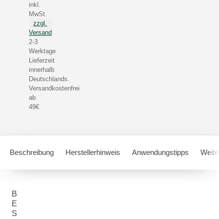
inkl.
MwSt.
zzgl.
Versand
2-3
Werktage
Lieferzeit
innerhalb
Deutschlands.
Versandkostenfrei
ab
49€
Beschreibung
Herstellerhinweis
Anwendungstipps
Weite
B
E
S