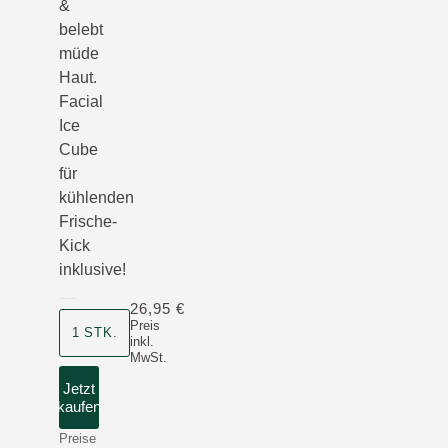
&
belebt
müde
Haut.
Facial
Ice
Cube
für
kühlenden
Frische-
Kick
inklusive!
26,95 €
Preis
1 STK.
inkl.
MwSt.
Jetzt
kaufen
Preise