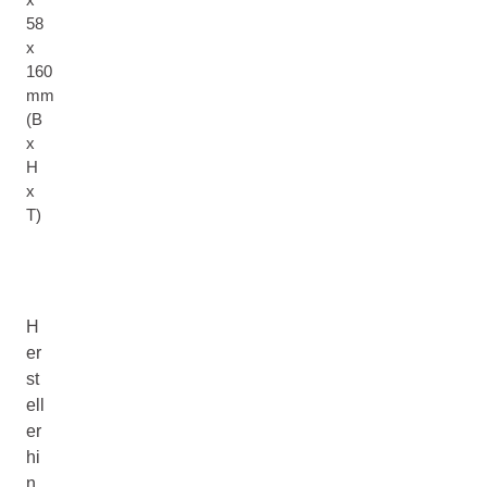
58
x
160
mm
(B
x
H
x
T)
H
er
st
ell
er
hi
n