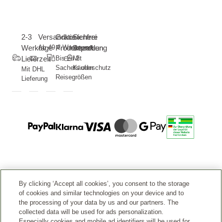
2-3
Versandkostenfrei
Gratis
Sichere
Werktage
Ab 49 € Warenwert
Produktproben
Bezahlung
Lieferzeit
Bis zu 2
Mit
Sachets oder
Käuferschutz
Mit DHL
Reisegrößen
Lieferung
RECHTLICHES
By clicking ‘Accept all cookies’, you consent to the storage
of cookies and similar technologies on your device and to
SERVICE
the processing of your data by us and our partners. The
collected data will be used for ads personalization.
Especially cookies and mobile ad identifiers will be used for