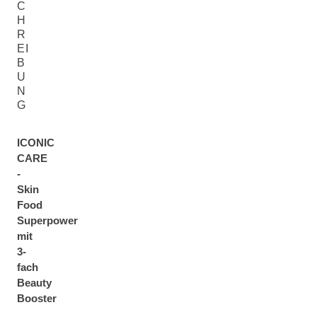
C
H
R
EI
B
U
N
G
ICONIC
CARE
-
Skin
Food
Superpower
mit
3-
fach
Beauty
Booster