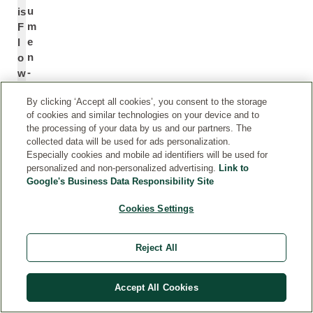
u
is
m
F
e
l
n
o
-
w
(
e
By clicking ‘Accept all cookies’, you consent to the storage
C
r
of cookies and similar technologies on your device and to
al
E
the processing of your data by us and our partners. The
e
x
collected data will be used for ads personalization.
n
tr
Especially cookies and mobile ad identifiers will be used for
d
a
personalized and non-personalized advertising.
Link to
ul
c
Google's Business Data Responsibility Site
*
a-
t
Cookies Settings
)
bl
ü
Reject All
te
n
Accept All Cookies
v
A