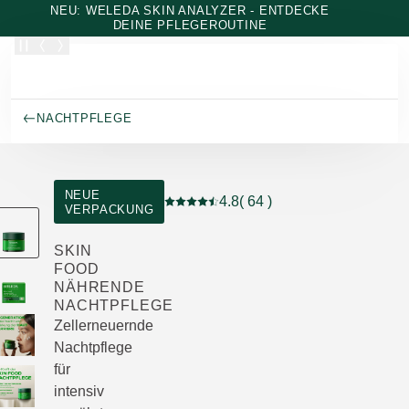
Zum Hauptinhalt wechseln
NEU: WELEDA SKIN ANALYZER - ENTDECKE
DEINE PFLEGEROUTINE
NACHTPFLEGE
NEUE
4.8
( 64 )
VERPACKUNG
Aktuelle Bewertung: 4.8 von 5 Stern
SKIN
FOOD
NÄHRENDE
NACHTPFLEGE
Zellerneuernde
Nachtpflege
für
intensiv