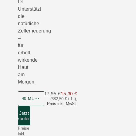
Öl.
Unterstützt
die
natürliche
Zellerneuerung
–
für
erholt
wirkende
Haut
am
Morgen.
17,95 €
15,30 €
Nur 15,30 € statt 17,95 €
40 ML
(382,50 € / 1 l)
,
Preis inkl. MwSt.
Jetzt
kaufen
Preise
inkl.