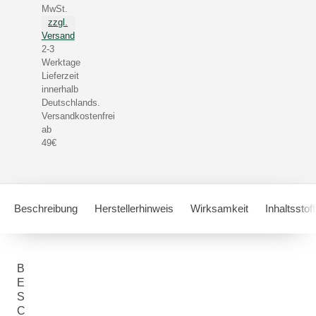
MwSt.
zzgl.
Versand
2-3
Werktage
Lieferzeit
innerhalb
Deutschlands.
Versandkostenfrei
ab
49€
Beschreibung
Herstellerhinweis
Wirksamkeit
Inhaltsstof
B
E
S
C