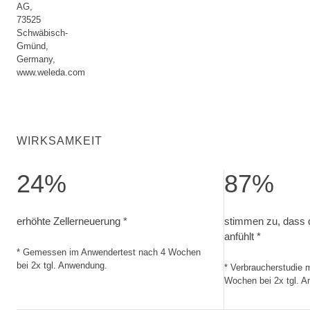
AG,
73525
Schwäbisch-
Gmünd,
Germany,
www.weleda.com
WIRKSAMKEIT
24%
87%
erhöhte Zellerneuerung. Gemessen im Anwendertest nach 4
stimmen zu, dass 
erhöhte Zellerneuerung *
stimmen zu, dass d
anfühlt *
* Gemessen im Anwendertest nach 4 Wochen
bei 2x tgl. Anwendung.
* Verbraucherstudie 
Wochen bei 2x tgl. 