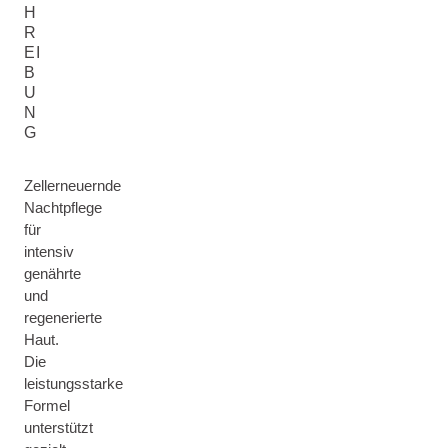
H
R
EI
B
U
N
G
Zellerneuernde
Nachtpflege
für
intensiv
genährte
und
regenerierte
Haut.
Die
leistungsstarke
Formel
unterstützt