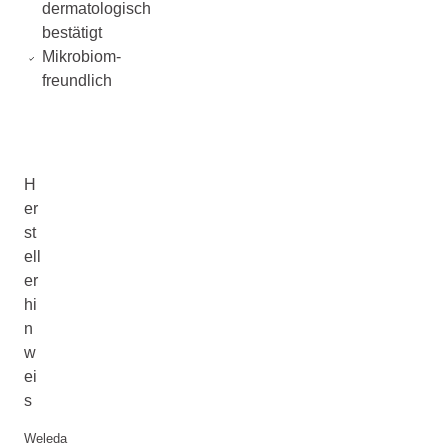
dermatologisch
bestätigt
Mikrobiom-
freundlich
H
er
st
ell
er
hi
n
w
ei
s
Weleda