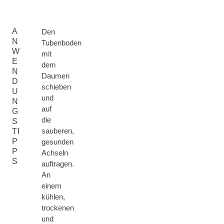
A
Den
N
Tubenboden
W
mit
E
dem
N
Daumen
D
schieben
U
und
N
auf
G
die
S
sauberen,
TI
P
gesunden
P
Achseln
S
auftragen.
An
einem
kühlen,
trockenen
und