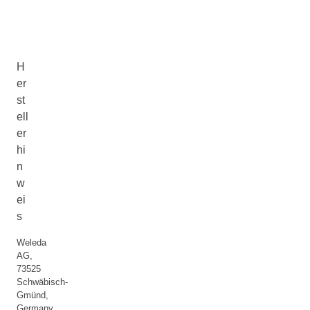
H
er
st
ell
er
hi
n
w
ei
s
Weleda
AG,
73525
Schwäbisch-
Gmünd,
Germany,