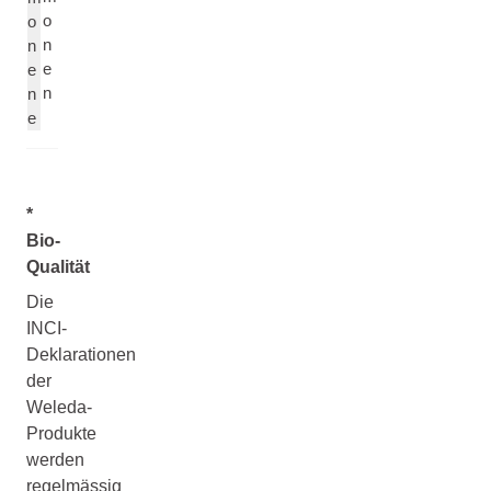
o
o
n
n
e
e
n
n
e
*
Bio-
Qualität
Die
INCI-
Deklarationen
der
Weleda-
Produkte
werden
regelmässig