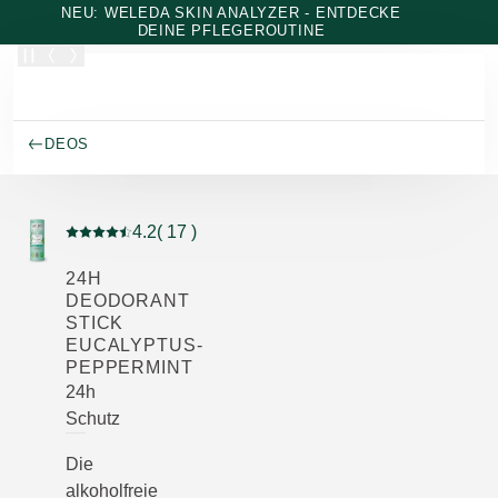
Zum Hauptinhalt wechseln
NEU: WELEDA SKIN ANALYZER - ENTDECKE
DEINE PFLEGEROUTINE
DEOS
4.2
( 17 )
Aktuelle Bewertung: 4.2 von 5 Sternen bewertet von 1
24H
DEODORANT
STICK
EUCALYPTUS-
PEPPERMINT
24h
Schutz
Die
alkoholfreie