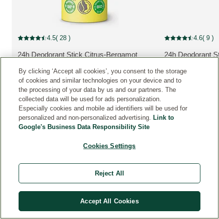
reduzierter Artikel
reduzierter Artikel
4.5
( 28 )
4.6
( 9 )
Aktuelle Bewertung: 4.5 von 5 Sternen bewertet von 28 Kunden
Aktuelle Bewertung
24h Deodorant Stick Citrus-Bergamot
24h Deodorant St
MEHR ZUM PRODUKT:
MEHR ZUM PRO
By clicking ‘Accept all cookies’, you consent to the storage
6,95 €
50 g
50 g
of cookies and similar technologies on your device and to
5,60 €
(112,00 € / 1 kg)
(112,00 € / 1 kg)
Nur 5,60 € statt 6,95 €
the processing of your data by us and our partners. The
collected data will be used for ads personalization.
Jetzt kaufen
Je
Especially cookies and mobile ad identifiers will be used for
personalized and non-personalized advertising.
Link to
Google's Business Data Responsibility Site
Cookies Settings
B
Reject All
E
W
Accept All Cookies
E
R