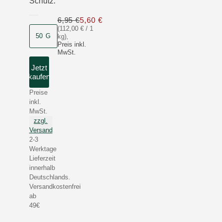
Schutz.
6,95 €
5,60 €
Nur 5,60 € statt 6,95 €
(112,00 € / 1
50 G
kg)
,
Preis inkl.
MwSt.
Jetzt
kaufen
Preise
inkl.
MwSt.
zzgl.
Versand
2-3
Werktage
Lieferzeit
innerhalb
Deutschlands.
Versandkostenfrei
ab
49€