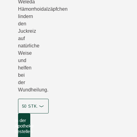
Weleda
Hämorrhoidalzäpfchen
lindern
den
Juckreiz
auf
natürliche
Weise
und
helfen
bei
der
Wundheilung.
50 STK.
In der
Apotheke
bestellen