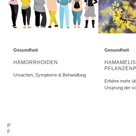
Gesundheit
Gesundheit
ENTDECKE MEHR ÜBER DIE KATEGORIE:
ENTDECKE MEH
HÄMORRHOIDEN
HAMAMELIS
PFLANZEN
Ursachen, Symptome & Behandlung
Erfahre mehr üb
Ursprung der s
P
F