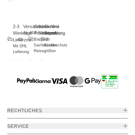
2-3
Versandkostenfrei
Gratis
Sichere
Werktage
Ab 49 € Warenwert
Produktproben
Bezahlung
Lieferzeit
Bis zu 2
Mit
Sachets oder
Käuferschutz
Mit DHL
Reisegrößen
Lieferung
RECHTLICHES
SERVICE