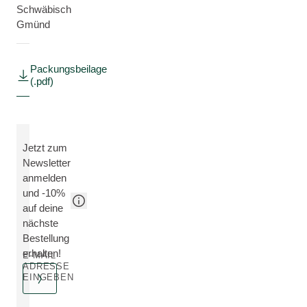
Schwäbisch
Gmünd
Packungsbeilage
(.pdf)
Jetzt zum
Newsletter
anmelden
und -10%
auf deine
nächste
Bestellung
erhalten!
E-MAIL
ADRESSE
EINGEBEN