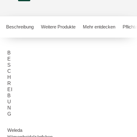
Beschreibung
Weitere Produkte
Mehr entdecken
Pflich
B
E
S
C
H
R
EI
B
U
N
G
Weleda
Hämorrhoidalzäpfchen