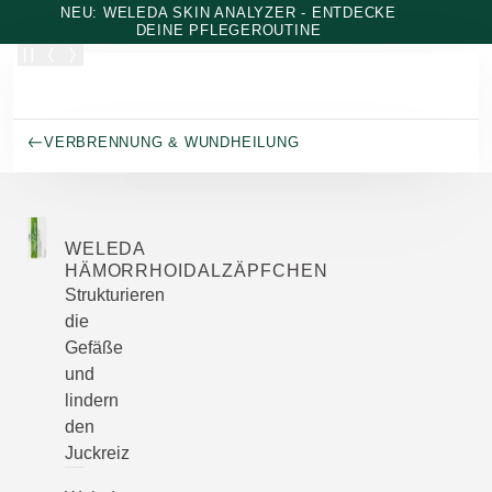
Zum Hauptinhalt wechseln
NEU: WELEDA SKIN ANALYZER - ENTDECKE
DEINE PFLEGEROUTINE
VERBRENNUNG & WUNDHEILUNG
WELEDA
HÄMORRHOIDALZÄPFCHEN
Strukturieren
die
Gefäße
und
lindern
den
Juckreiz