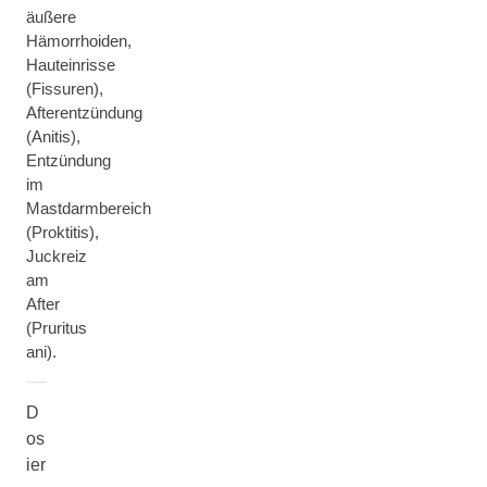
äußere
Hämorrhoiden,
Hauteinrisse
(Fissuren),
Afterentzündung
(Anitis),
Entzündung
im
Mastdarmbereich
(Proktitis),
Juckreiz
am
After
(Pruritus
ani).
D
os
ier