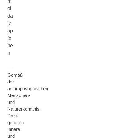
rh
oi
da
lz
äp
fc
he
n
Gemäß
der
anthroposophischen
Menschen-
und
Naturerkenntnis.
Dazu
gehören:
Innere
und