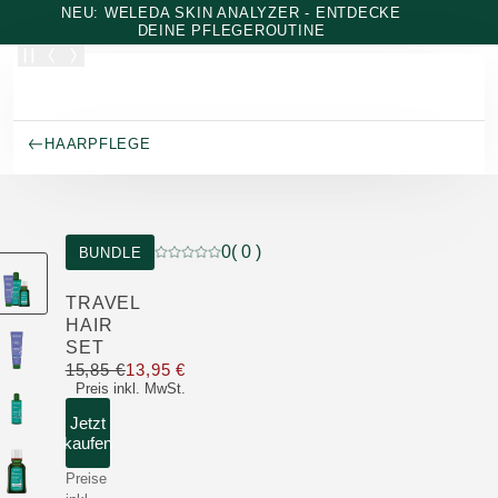
Zum Hauptinhalt wechseln
NEU: WELEDA SKIN ANALYZER - ENTDECKE
DEINE PFLEGEROUTINE
HAARPFLEGE
0
( 0 )
BUNDLE
Aktuelle Bewertung: 0 von 5 Sternen bewer
TRAVEL
HAIR
SET
15,85 €
13,95 €
Nur 13,95 € statt 15,85 €
Preis inkl. MwSt.
Jetzt
kaufen
Preise