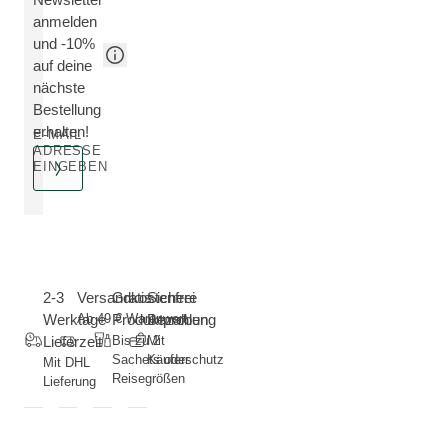
anmelden
und -10%
auf deine
nächste
Bestellung
erhalten!
E-MAIL
ADRESSE
EINGEBEN
2-3
Versandkostenfrei
Gratis
Sichere
Werktage
Ab 49 € Warenwert
Produktproben
Bezahlung
Lieferzeit
Bis zu 2
Mit
Sachets oder
Käuferschutz
Mit DHL
Reisegrößen
Lieferung