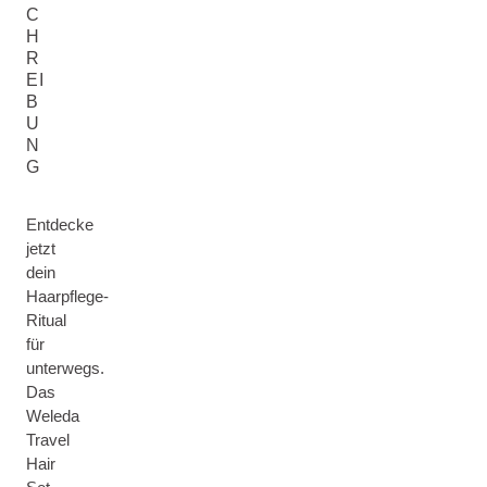
C
H
R
EI
B
U
N
G
Entdecke
jetzt
dein
Haarpflege-
Ritual
für
unterwegs.
Das
Weleda
Travel
Hair