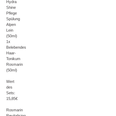
Hydra
Shine
Pflege
Spülung
Alpen
Lein
(50ml)
1x
Belebendes
Haar-
Tonikum
Rosmarin
(50ml)
Wert
des
Sets:
15,85€
Rosmarin
Revitalising