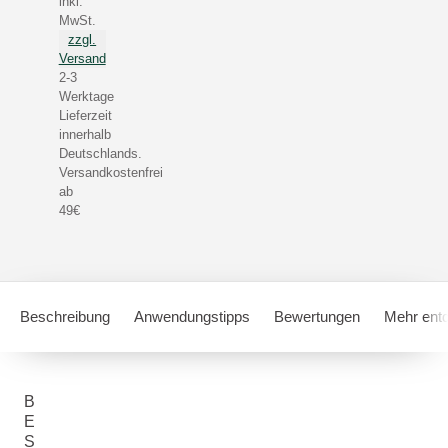
inkl.
MwSt.
zzgl.
Versand
2-3
Werktage
Lieferzeit
innerhalb
Deutschlands.
Versandkostenfrei
ab
49€
Beschreibung
Anwendungstipps
Bewertungen
Mehr ent
B
E
S