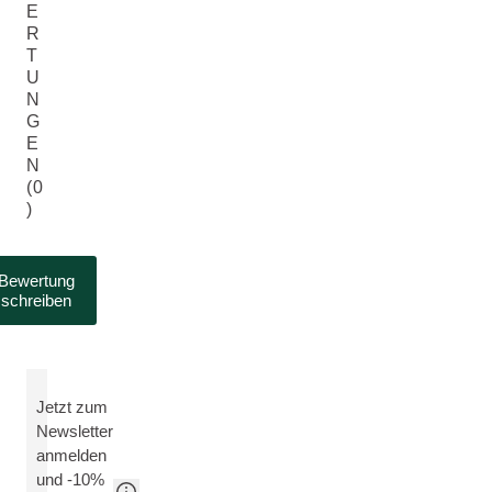
E
R
T
U
N
G
E
N
(0
)
Bewertung
schreiben
Jetzt zum
Newsletter
anmelden
und -10%