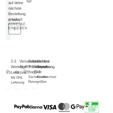
auf deine
nächste
Bestellung
erhalten!
E-MAIL
ADRESSE
EINGEBEN
2-3
Versandkostenfrei
Gratis
Sichere
Werktage
Ab 49 € Warenwert
Produktproben
Bezahlung
Lieferzeit
Bis zu 2
Mit
Sachets oder
Käuferschutz
Mit DHL
Reisegrößen
Lieferung