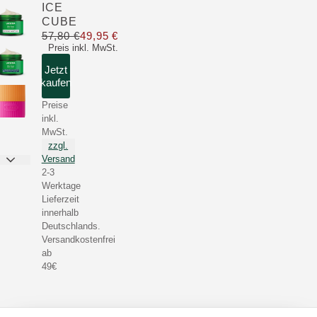
ICE
CUBE
57,80 €
49,95 €
Nur 49,95 € statt 57,80 €
Preis inkl. MwSt.
Jetzt
kaufen
Preise
inkl.
MwSt.
zzgl.
Versand
2-3
Werktage
Lieferzeit
innerhalb
Deutschlands.
Versandkostenfrei
ab
49€