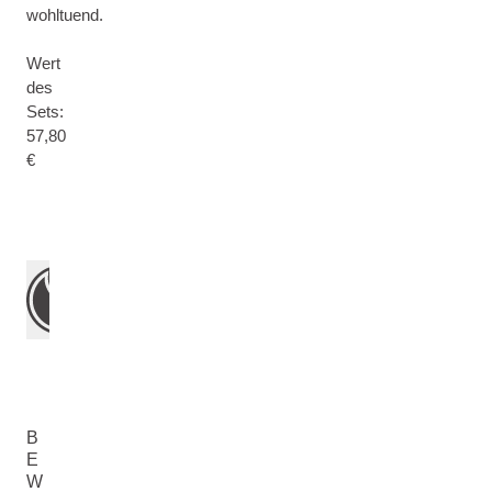
wohltuend.
Wert
des
Sets:
57,80
€
B
E
W