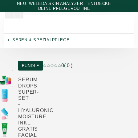
Zum Hauptinhalt wechseln
NEU: WELEDA SKIN ANALYZER - ENTDECKE
DEINE PFLEGEROUTINE
SEREN & SPEZIALPFLEGE
0
( 0 )
BUNDLE
Aktuelle Bewertung: 0 von 5 Sternen bewer
SERUM
DROPS
SUPER-
SET
-
HYALURONIC
MOISTURE
INKL.
GRATIS
FACIAL