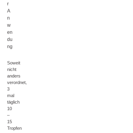
r
A
n
w
en
du
ng
Soweit
nicht
anders
verordnet,
3
mal
täglich
10
–
15
Tropfen