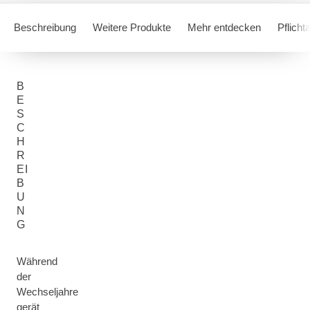
Beschreibung
Weitere Produkte
Mehr entdecken
Pflich
B
E
S
C
H
R
EI
B
U
N
G
Während
der
Wechseljahre
gerät