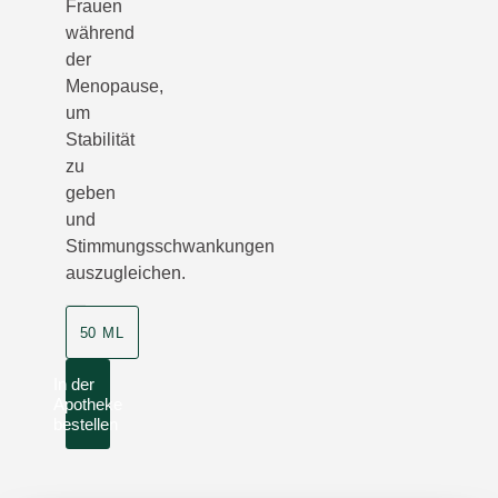
Frauen
während
der
Menopause,
um
Stabilität
zu
geben
und
Stimmungsschwankungen
auszugleichen.
50 ML
In der
Apotheke
bestellen