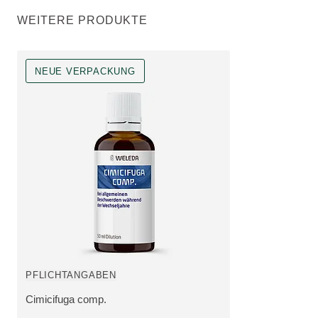
WEITERE PRODUKTE
NEUE VERPACKUNG
Neue Verpackung, pharmazeutisches Produkt, erhältlich in der ApoNo
PFLICHTANGABEN
Cimicifuga comp.
MEHR ZUM PRODUKT: