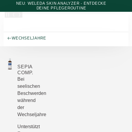
Zum Hauptinhalt wechseln
NEU: WELEDA SKIN ANALYZER - ENTDECKE
DEINE PFLEGEROUTINE
WECHSELJAHRE
SEPIA
COMP.
Bei
seelischen
Beschwerden
während
der
Wechseljahre
Unterstützt