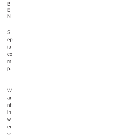
B
E
N
S
ep
ia
co
m
p.
W
ar
nh
in
w
ei
s: