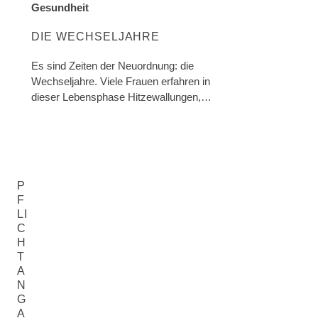
Gesundheit
ENTDECKE MEHR ÜBER DIE KATEGORIE:
DIE WECHSELJAHRE
Es sind Zeiten der Neuordnung: die
Wechseljahre. Viele Frauen erfahren in
dieser Lebensphase Hitzewallungen,
Stimmungsschwankungen,
Kreislaufstörungen und andere
Beschwerden. Über Symptome und
natürliche Helfer bei
Wechseljahresbeschwerden.
P
F
LI
C
H
T
A
N
G
A