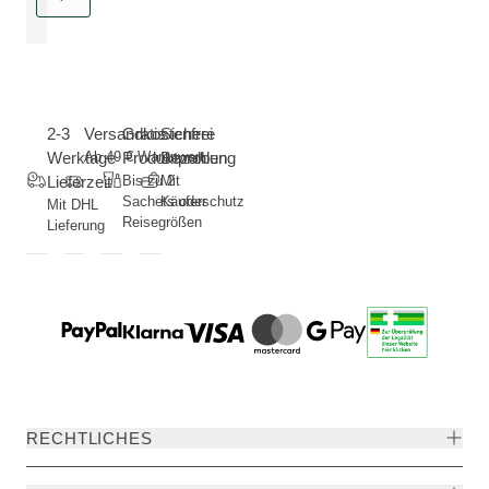
2-3
Versandkostenfrei
Gratis
Sichere
Werktage
Ab 49 € Warenwert
Produktproben
Bezahlung
Lieferzeit
Bis zu 2
Mit
Sachets oder
Käuferschutz
Mit DHL
Reisegrößen
Lieferung
RECHTLICHES