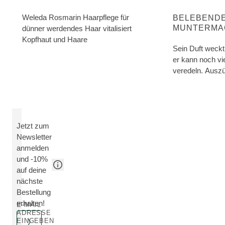
ENTDECKE MEH
CONDITIONER
Weleda Rosmarin Haarpflege für
BELEBEND
MUNTERMA
dünner werdendes Haar vitalisiert
Kopfhaut und Haare
Sein Duft weckt
er kann noch vi
veredeln. Ausz
den Wärmehaush
Durchblutung a
Jetzt zum
Newsletter
anmelden
und -10%
auf deine
nächste
Bestellung
erhalten!
E-MAIL
ADRESSE
EINGEBEN