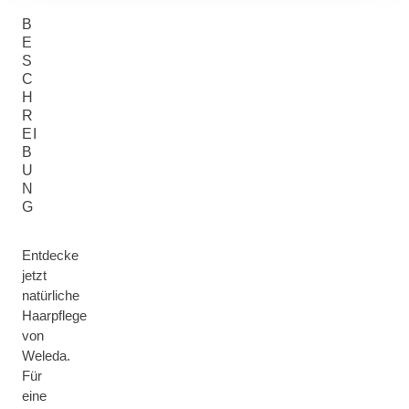
B
E
S
C
H
R
EI
B
U
N
G
Entdecke
jetzt
natürliche
Haarpflege
von
Weleda.
Für
eine