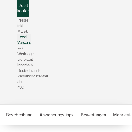
Jetzt
kaufen
Preise
inkl.
MwSt.
zzgl.
Versand
2-3
Werktage
Lieferzeit
innerhalb
Deutschlands.
Versandkostenfrei
ab
49€
Beschreibung
Anwendungstipps
Bewertungen
Mehr ent