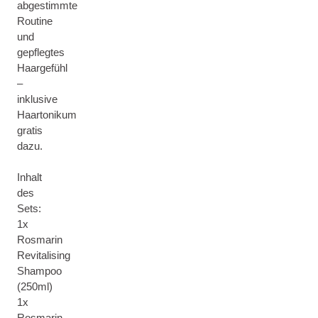
abgestimmte
Routine
und
gepflegtes
Haargefühl
–
inklusive
Haartonikum
gratis
dazu.
Inhalt
des
Sets:
1x
Rosmarin
Revitalising
Shampoo
(250ml)
1x
Rosmarin