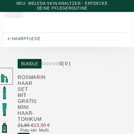
Zum Hauptinhalt wechseln
NEU: WELEDA SKIN ANALYZER - ENTDECKE
DEINE PFLEGEROUTINE
HAARPFLEGE
0
( 0 )
BUNDLE
Aktuelle Bewertung: 0 von 5 Sternen bewer
ROSMARIN
HAAR
SET
MIT
GRATIS
MINI
HAAR-
TONIKUM
21,85 €
13,90 €
Nur 13,90 € statt 21,85 €
Preis inkl. MwSt.