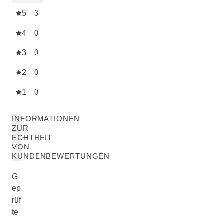
5
3
4
0
3
0
2
0
1
0
INFORMATIONEN
ZUR
ECHTHEIT
VON
KUNDENBEWERTUNGEN
G
ep
rüf
te