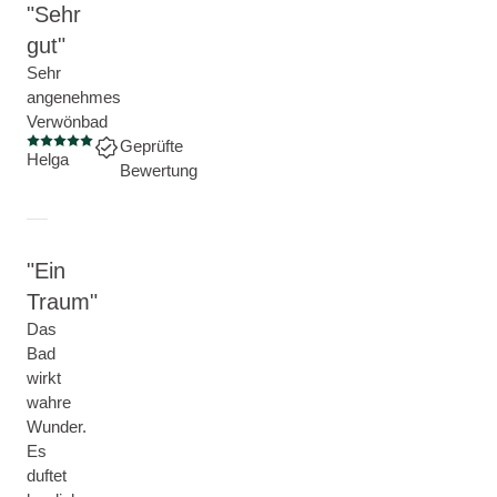
Sehr
gut
Sehr
angenehmes
Verwönbad
Geprüfte
Aktuelle Bewertung: 5 von 5 Sternen
Helga
Bewertung
Ein
Traum
Das
Bad
wirkt
wahre
Wunder.
Es
duftet