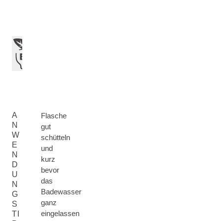
A
Flasche
N
gut
W
schütteln
E
und
N
kurz
D
bevor
U
das
N
Badewasser
G
ganz
S
eingelassen
TI