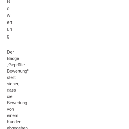
B
e
w
ert
un
g
Der
Badge
„Geprüfte
Bewertung“
stellt
sicher,
dass
die
Bewertung
von
einem
Kunden
abgegeben