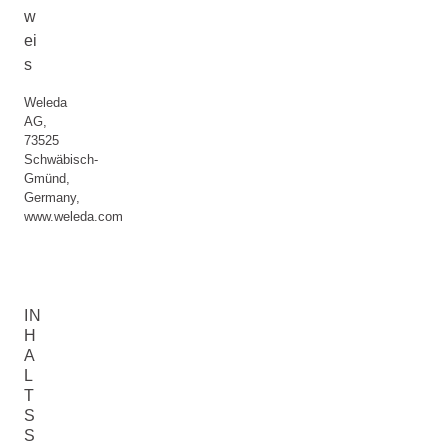
w
ei
s
Weleda
AG,
73525
Schwäbisch-
Gmünd,
Germany,
www.weleda.com
IN
H
A
L
T
S
S