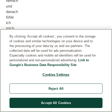
herrlich
und
danach
fühle
ich
mich
wie
By clicking ‘Accept all cookies’, you consent to the storage
neu.
of cookies and similar technologies on your device and to
Aktuelle Bewertung: 5 von 5 Sternen
the processing of your data by us and our partners. The
Sonja
collected data will be used for ads personalization.
Gertmann
Especially cookies and mobile ad identifiers will be used for
personalized and non-personalized advertising.
Link to
Google's Business Data Responsibility Site
Cookies Settings
Anregend
Angenehmer
Duft,
Reject All
nutze
es
Accept All Cookies
für
fussbäder