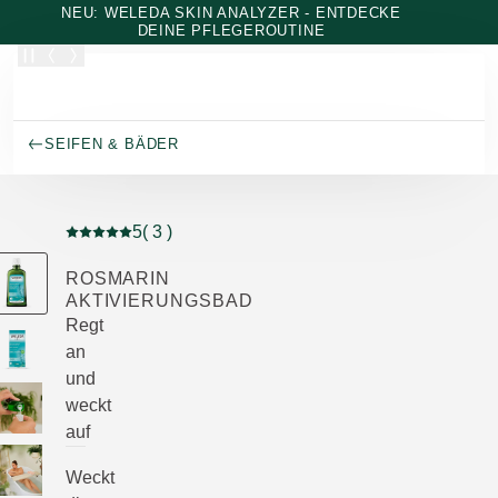
Zum Hauptinhalt wechseln
NEU: WELEDA SKIN ANALYZER - ENTDECKE
DEINE PFLEGEROUTINE
SEIFEN & BÄDER
5
( 3 )
Aktuelle Bewertung: 5 von 5 Sternen bewertet von 3 K
ROSMARIN
AKTIVIERUNGSBAD
Regt
an
und
weckt
auf
Weckt