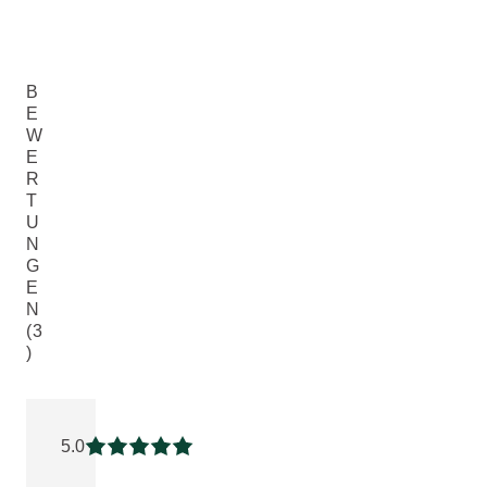
B
E
W
E
R
T
U
N
G
E
N
(3
)
Aktuelle Bewertung: 5 von 5 Sternen bewertet von 3 Kunde
5.0
Aktuelle Bewertung: 5 von 5 Sternen