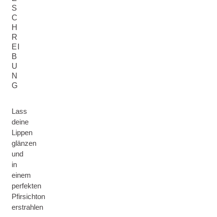
S
C
H
R
EI
B
U
N
G
Lass
deine
Lippen
glänzen
und
in
einem
perfekten
Pfirsichton
erstrahlen