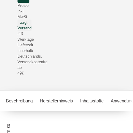
Preise
inkl.
MwSt.
zzgl.
Versand
2-3
Werktage
Lieferzeit
innerhalb
Deutschlands.
Versandkostenfrei
ab
49€
Beschreibung
Herstellerhinweis
Inhaltsstoffe
Anwendung
B
E