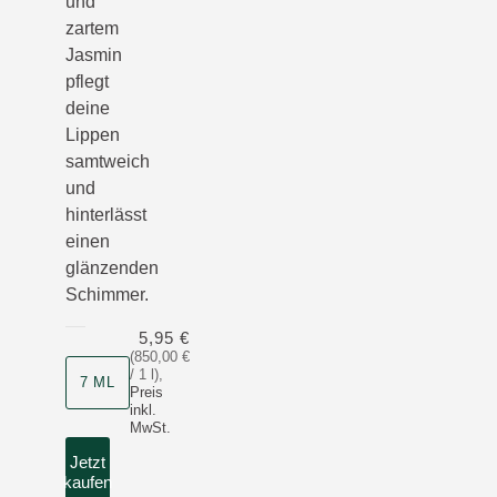
und
zartem
Jasmin
pflegt
deine
Lippen
samtweich
und
hinterlässt
einen
glänzenden
Schimmer.
5,95 €
(850,00 €
/ 1 l)
,
7 ML
Preis
inkl.
MwSt.
Jetzt
kaufen