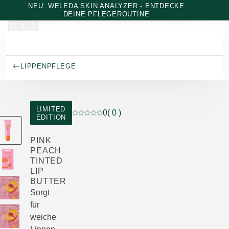
Zum Hauptinhalt wechseln
NEU: WELEDA SKIN ANALYZER - ENTDECKE
DEINE PFLEGEROUTINE
LIPPENPFLEGE
LIMITED
0
( 0 )
EDITION
Aktuelle Bewertung: 0 von 5 Sternen bewer
PINK
PEACH
TINTED
LIP
BUTTER
Sorgt
für
weiche