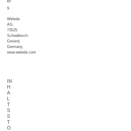
ei
s
Weleda
AG,
73525
Schwäbisch-
Gmünd,
Germany,
www.weleda.com
IN
H
A
L
T
S
S
T
O