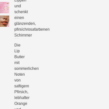
Lippen
und
schenkt
einen
glänzenden,
pfirsichrosafarbenen
Schimmer
Die
Lip
Butter
mit
sommerlichen
Noten
von
saftigem
Pfirsich,
lebhafter
Orange