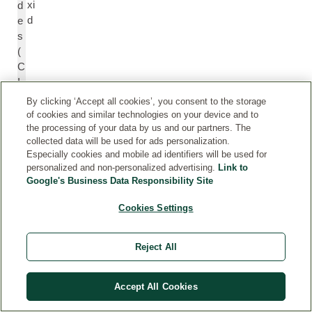
xi
d
d
e
s
(
C
I
7
By clicking ‘Accept all cookies’, you consent to the storage
7
of cookies and similar technologies on your device and to
4
the processing of your data by us and our partners. The
collected data will be used for ads personalization.
9
Especially cookies and mobile ad identifiers will be used for
1
personalized and non-personalized advertising.
Link to
)
Google's Business Data Responsibility Site
Cookies Settings
Ei
Ir
s
o
e
n
Reject All
n
O
o
xi
Accept All Cookies
xi
d
d
e