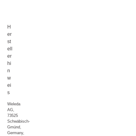
H
er
st
ell
er
hi
n
w
ei
s
Weleda
AG,
73525
Schwäbisch-
Gmünd,
Germany,