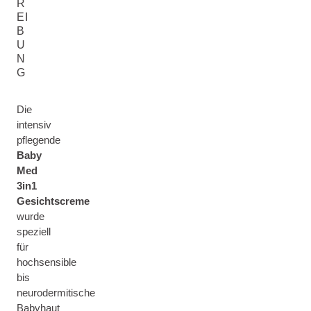
R
EI
B
U
N
G
Die
intensiv
pflegende
Baby
Med
3in1
Gesichtscreme
wurde
speziell
für
hochsensible
bis
neurodermitische
Babyhaut