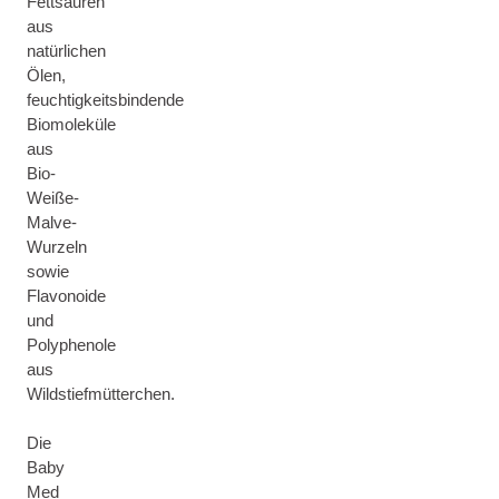
Fettsäuren
aus
natürlichen
Ölen,
feuchtigkeitsbindende
Biomolеküle
aus
Bio-
Weiße-
Malve-
Wurzeln
sowie
Flavonoide
und
Polyphenole
aus
Wildstiefmütterchen.
Die
Baby
Med