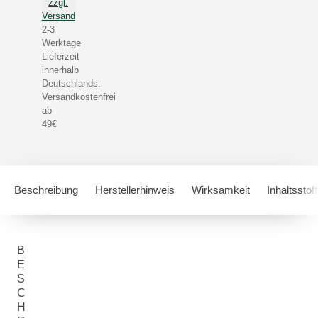
zzgl.
Versand
2-3
Werktage
Lieferzeit
innerhalb
Deutschlands.
Versandkostenfrei
ab
49€
Beschreibung
Herstellerhinweis
Wirksamkeit
Inhaltsstof
B
E
S
C
H