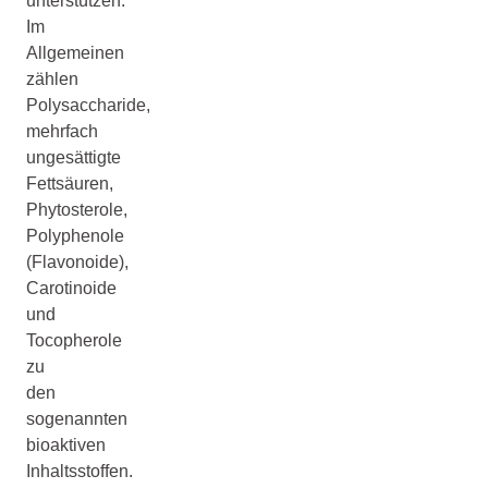
unterstützen.
Im
Allgemeinen
zählen
Polysaccharide,
mehrfach
ungesättigte
Fettsäuren,
Phytosterole,
Polyphenole
(Flavonoide),
Carotinoide
und
Tocopherole
zu
den
sogenannten
bioaktiven
Inhaltsstoffen.