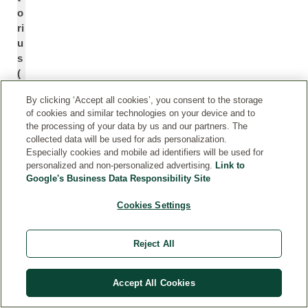
o
ri
u
s
(
S
By clicking ‘Accept all cookies’, you consent to the storage
a
of cookies and similar technologies on your device and to
ff
the processing of your data by us and our partners. The
l
collected data will be used for ads personalization.
o
Especially cookies and mobile ad identifiers will be used for
w
personalized and non-personalized advertising.
Link to
e
Google's Business Data Responsibility Site
r)
Cookies Settings
S
e
e
Reject All
d
O
Accept All Cookies
*
il