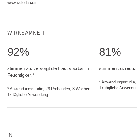
www.weleda.com
WIRKSAMKEIT
92%
81%
stimmen zu: versorgt die Haut spürbar mit Feuchtigkeit. 
stimmen zu: redu
stimmen zu: versorgt die Haut spürbar mit
stimmen zu: reduzie
Feuchtigkeit *
* Anwendungsstudie,
1x tägliche Anwendu
* Anwendungsstudie, 26 Probanden, 3 Wochen,
1x tägliche Anwendung
IN