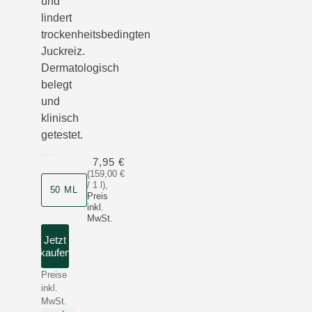
und
lindert
trockenheitsbedingten
Juckreiz.
Dermatologisch
belegt
und
klinisch
getestet.
7,95 €
(159,00 €
/ 1 l)
,
50 ML
Preis
inkl.
MwSt.
Jetzt
kaufen
Preise
inkl.
MwSt.