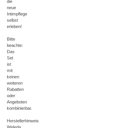
die
neue
Intimpflege
selbst
erleben!
Bitte
beachte:
Das
Set
ist
mit
keinen
weiteren
Rabatten
oder
Angeboten
kombinierbar.
Herstellerhinweis
Weleda