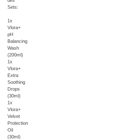
des
Sets:
1x
Vlora+
pH
Balancing
Wash
(200ml)
1x
Vlora+
Extra
Soothing
Drops
(30ml)
1x
Vlora+
Velvet
Protection
Oil
(30ml)