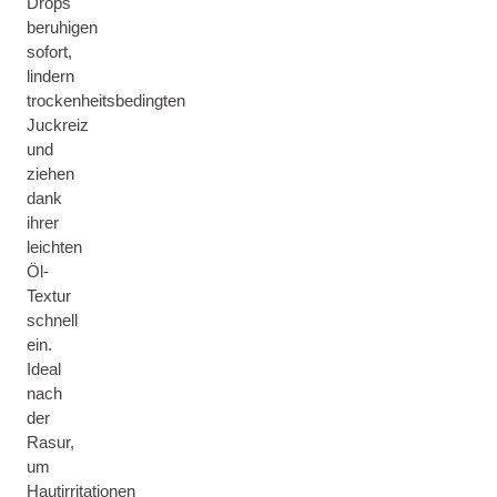
Drops
beruhigen
sofort,
lindern
trockenheitsbedingten
Juckreiz
und
ziehen
dank
ihrer
leichten
Öl-
Textur
schnell
ein.
Ideal
nach
der
Rasur,
um
Hautirritationen