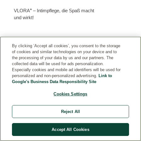
+
VLORA
– Intimpflege, die Spaß macht
und wirkt!
By clicking ‘Accept all cookies’, you consent to the storage
Jetzt zum
of cookies and similar technologies on your device and to
the processing of your data by us and our partners. The
Newsletter
collected data will be used for ads personalization.
anmelden
Especially cookies and mobile ad identifiers will be used for
und -10%
personalized and non-personalized advertising.
Link to
auf deine
Google's Business Data Responsibility Site
nächste
Bestellung
Cookies Settings
erhalten!
E-MAIL
ADRESSE
EINGEBEN
Reject All
Accept All Cookies