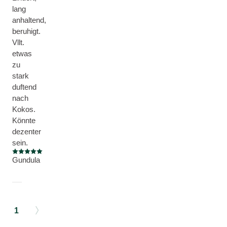
lang
anhaltend,
beruhigt.
Vllt.
etwas
zu
stark
duftend
nach
Kokos.
Könnte
dezenter
sein.
Aktuelle Bewertung: 5 von 5 Sternen
Gundula
1