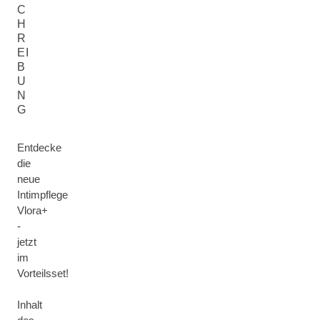
C
H
R
EI
B
U
N
G
Entdecke
die
neue
Intimpflege
Vlora+
-
jetzt
im
Vorteilsset!
Inhalt