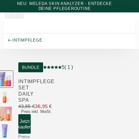
Zum Hauptinhalt wechseln
NEU: WELEDA SKIN ANALYZER - ENTDECKE
DEINE PFLEGEROUTINE
INTIMPFLEGE
5
( 1 )
BUNDLE
Aktuelle Bewertung: 5 von 5 Sternen bewer
INTIMPFLEGE
SET
DAILY
SPA
43,85 €
36,95 €
Nur 36,95 € statt 43,85 €
Preis inkl. MwSt.
Jetzt
kaufen
Preise