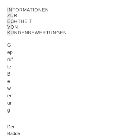
INFORMATIONEN
ZUR
ECHTHEIT
VON
KUNDENBEWERTUNGEN
G
ep
rüf
te
B
e
w
ert
un
g
Der
Badge