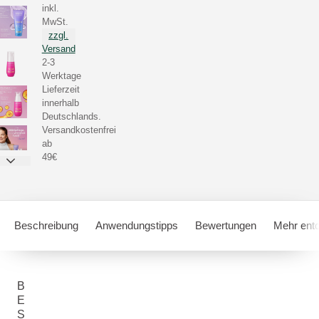
inkl.
MwSt.
zzgl.
Versand
2-3
Werktage
Lieferzeit
innerhalb
Deutschlands.
Versandkostenfrei
ab
49€
Beschreibung
Anwendungstipps
Bewertungen
Mehr ent
B
E
S