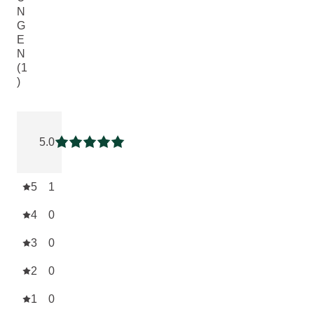
N
G
E
N
(1
)
Aktuelle Bewertung: 5 von 5 Sternen bewertet von 1 Kunde
5.0
Aktuelle Bewertung: 5 von 5 Sternen
5
1
4
0
3
0
2
0
1
0