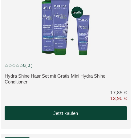
BUNDLE, reduzierter Artikel
0
( 0 )
Aktuelle Bewertung: 0 von 5 Sternen bewertet von 0 Kunden
Hydra Shine Haar Set mit Gratis Mini Hydra Shine
MEHR ZUM PRODUKT:
Conditioner
17,85 €
13,90 €
att 36,80 €
Nur 13,90 € sta
Jetzt kaufen