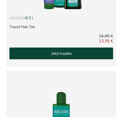
BUNDLE, reduzierter Artikel
0
( 0 )
Aktuelle Bewertung: 0 von 5 Sternen bewertet von 0 Kunden
Travel Hair Set
MEHR ZUM PRODUKT:
15,85 €
13,95 €
Nur 13,95 € 
Jetzt kaufen