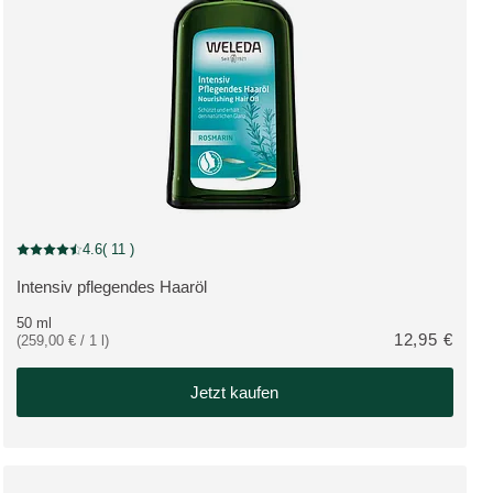
4.6
( 11 )
Aktuelle Bewertung: 4.6 von 5 Sternen bewertet von 11 Kunden
Intensiv pflegendes Haaröl
MEHR ZUM PRODUKT:
50 ml
12,95 €
(259,00 € / 1 l)
tatt 6,95 €
Jetzt kaufen