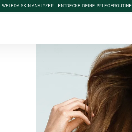
: WELEDA SKIN ANALYZER - ENTDECKE DEINE PFLEGEROUTINE