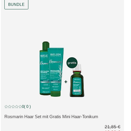
BUNDLE
BUNDLE, reduzierter Artikel
0
( 0 )
Aktuelle Bewertung: 0 von 5 Sternen bewertet von 0 Kunden
Rosmarin Haar Set mit Gratis Mini Haar-Tonikum
MEHR ZUM PRODUKT:
21,85 €