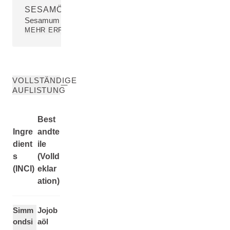
SESAMÖL
Sesamum Indicum (Sesame) Seed Oil
MEHR ERFAHREN
VOLLSTÄNDIGE
AUFLISTUNG
Best
Ingre
andte
dient
ile
s
(Volld
(INCI)
eklar
ation)
Simm
Jojob
ondsi
aöl