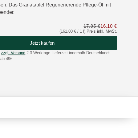
en. Das Granatapfel Regenerierende Pflege-Öl mit
pender.
17,95 €
16,10 €
Nur 16,10 
(161,00 € / 1 l)
,
Preis inkl. MwSt.
Jetzt kaufen
zzgl. Versand
2-3 Werktage Lieferzeit innerhalb Deutschlands.
 ab 49€