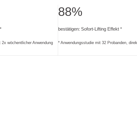
88%
 wöchentlicher Anwendung
 Glanz. Anwendungsstudie mit 32 Probanden, nach 4 Wochen mi
bestätigen: Sofort-Lifting Effekt. 
*
bestätigen: Sofort-Lifting Effekt *
t 2x wöchentlicher Anwendung
* Anwendungsstudie mit 32 Probanden, dire