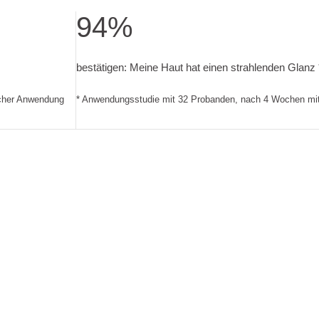
94%
g. Anwendungsstudie mit 32 Probanden, nach 4 Wochen mit 2x
bestätigen: Meine Haut hat einen strahlenden
bestätigen: Meine Haut hat einen strahlenden Glanz 
icher Anwendung
* Anwendungsstudie mit 32 Probanden, nach 4 Wochen mi