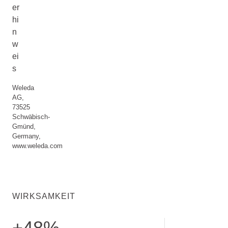
er
hi
n
w
ei
s
Weleda
AG,
73525
Schwäbisch-
Gmünd,
Germany,
www.weleda.com
WIRKSAMKEIT
+48%