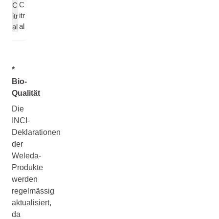
C
C
itr
itr
al
al
*
Bio-
Qualität
Die
INCI-
Deklarationen
der
Weleda-
Produkte
werden
regelmässig
aktualisiert,
da