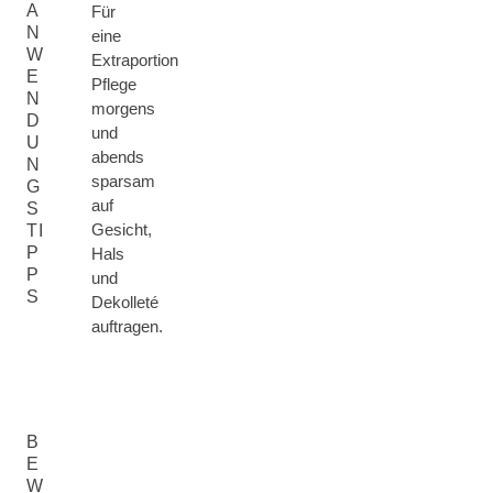
A
Für
N
eine
W
Extraportion
E
Pflege
N
morgens
D
und
U
abends
N
sparsam
G
auf
S
Gesicht,
TI
P
Hals
P
und
S
Dekolleté
auftragen.
B
E
W