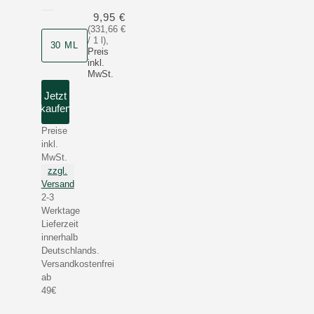
9,95 €
(331,66 €
/ 1 l)
,
30 ML
Preis
inkl.
MwSt.
Jetzt
kaufen
Preise
inkl.
MwSt.
zzgl.
Versand
2-3
Werktage
Lieferzeit
innerhalb
Deutschlands.
Versandkostenfrei
ab
49€