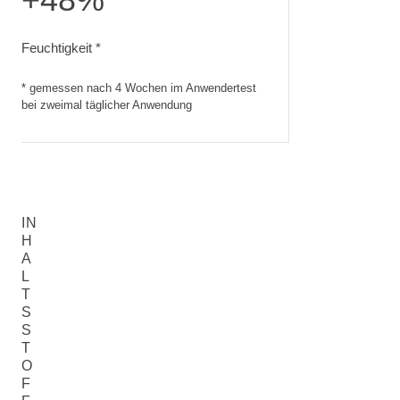
Feuchtigkeit. gemessen nach 4 Wochen im Anwendertest be
Feuchtigkeit *
* gemessen nach 4 Wochen im Anwendertest
bei zweimal täglicher Anwendung
IN
H
A
L
T
S
S
T
O
F