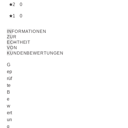
2
0
1
0
INFORMATIONEN
ZUR
ECHTHEIT
VON
KUNDENBEWERTUNGEN
G
ep
rüf
te
B
e
w
ert
un
g