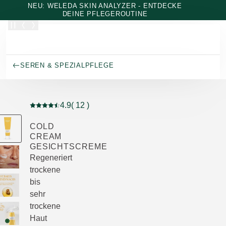
Zum Hauptinhalt wechseln
NEU: WELEDA SKIN ANALYZER - ENTDECKE
DEINE PFLEGEROUTINE
SEREN & SPEZIALPFLEGE
4.9
( 12 )
Aktuelle Bewertung: 4.9 von 5 Sternen bewertet von 1
COLD
CREAM
GESICHTSCREME
Regeneriert
trockene
bis
sehr
trockene
Haut