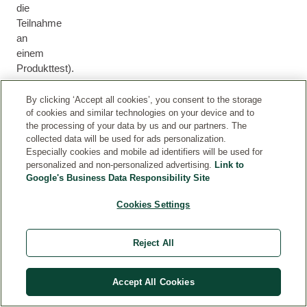
die
Teilnahme
an
einem
Produkttest).
By clicking ‘Accept all cookies’, you consent to the storage
Pr
of cookies and similar technologies on your device and to
od
the processing of your data by us and our partners. The
uk
collected data will be used for ads personalization.
tte
Especially cookies and mobile ad identifiers will be used for
personalized and non-personalized advertising.
Link to
st
Google's Business Data Responsibility Site
Einige
Cookies Settings
Bewertungen
wurden
Reject All
von
Kunden
abgegeben,
Accept All Cookies
die