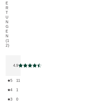
E
R
T
U
N
G
E
N
(1
2)
Aktuelle Bewertung: 4.9166665 von 5 Sternen bewertet vo
4.9
Aktuelle Bewertung: 4.9166665 von 5 Sterne
5
11
4
1
3
0