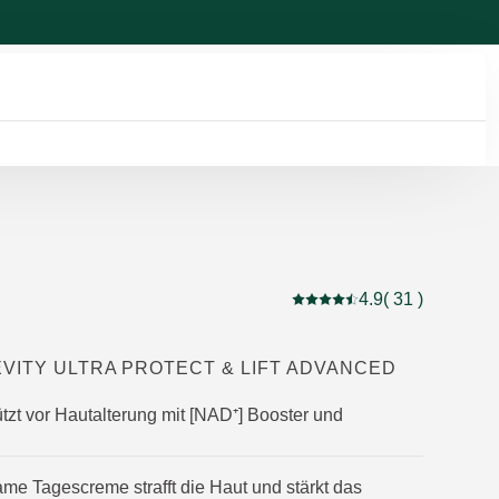
4.9
( 31 )
Aktuelle Bewertung: 4.9 
VITY ULTRA PROTECT & LIFT ADVANCED
ützt vor Hautalterung mit [NAD⁺] Booster und
me Tagescreme strafft die Haut und stärkt das