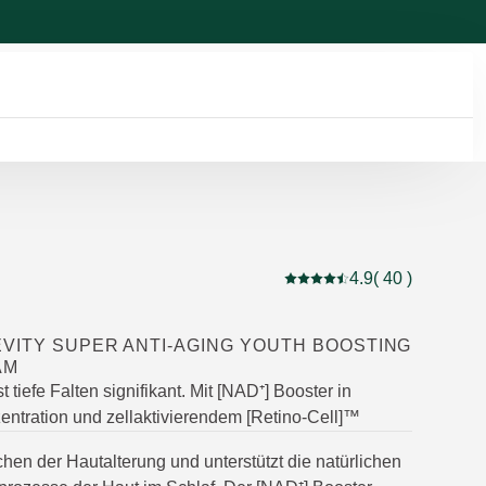
4.9
( 40 )
Aktuelle Bewertung: 4.9 
VITY SUPER ANTI-AGING YOUTH BOOSTING
AM
t tiefe Falten signifikant. Mit [NAD⁺] Booster in
entration und zellaktivierendem [Retino-Cell]™
chen der Hautalterung und unterstützt die natürlichen