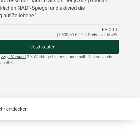
rozesse der Haut im Schlaf. Der [NAD⁺] Booster
ürlichen NAD⁺-Spiegel und aktiviert die
1
g auf Zellebene
.
65,00 €
(1.300,00 € / 1 l)
,
Preis inkl. MwSt.
Jetzt kaufen
zzgl. Versand
2-3 Werktage Lieferzeit innerhalb Deutschlands.
 ab 49€
hr entdecken