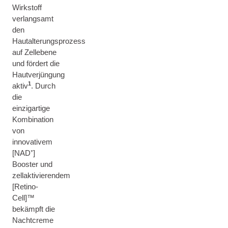
Wirkstoff
verlangsamt
den
Hautalterungsprozess
auf Zellebene
und fördert die
Hautverjüngung
1
aktiv
. Durch
die
einzigartige
Kombination
von
innovativem
[NAD⁺]
Booster und
zellaktivierendem
[Retino-
Cell]™
bekämpft die
Nachtcreme