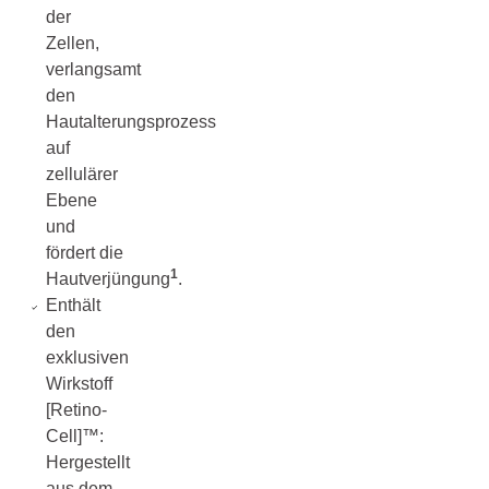
der
Zellen,
verlangsamt
den
Hautalterungsprozess
auf
zellulärer
Ebene
und
fördert die
1
Hautverjüngung
.
Enthält
den
exklusiven
Wirkstoff
[Retino-
Cell]™:
Hergestellt
aus dem