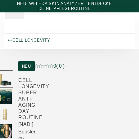
Zum Hauptinhalt wechseln
NEU: WELEDA SKIN ANALYZER - ENTDECKE
DEINE PFLEGEROUTINE
CELL LONGEVITY
0
( 0 )
NEU
Aktuelle Bewertung: 0 von 5 Sternen bewertet
CELL
LONGEVITY
SUPER
ANTI-
AGING
DAY
ROUTINE
[NAD⁺]
Booster