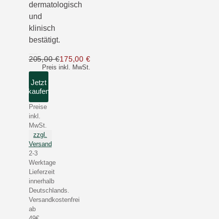
dermatologisch
und
klinisch
bestätigt.
205,00 €
175,00 €
Nur 175,00 € statt 205,00 €
Preis inkl. MwSt.
Jetzt
kaufen
Preise
inkl.
MwSt.
zzgl.
Versand
2-3
Werktage
Lieferzeit
innerhalb
Deutschlands.
Versandkostenfrei
ab
49€