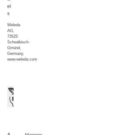
ei
s
Weleda
AG,
73525
Schwäbisch-
Gmünd,
Germany,
www.weleda.com
A
Morgens