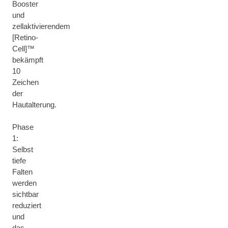
Booster
und
zellaktivierendem
[Retino-
Cell]™
bekämpft
10
Zeichen
der
Hautalterung.
Phase
1:
Selbst
tiefe
Falten
werden
sichtbar
reduziert
und
das