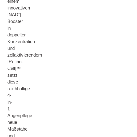
einem
innovativen
[NAD⁺]
Booster
in
doppelter
Konzentration
und
zellaktivierendem
[Retino-
Cell]™
setzt
diese
reichhaltige
4-
in-
1
Augenpflege
neue
Maßstäbe
und