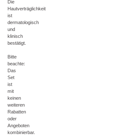
Die
Hautverträglichkeit
ist
dermatologisch
und
klinisch
bestätigt.
Bitte
beachte:
Das
Set
ist
mit
keinen
weiteren
Rabatten
oder
Angeboten
kombinierbar.