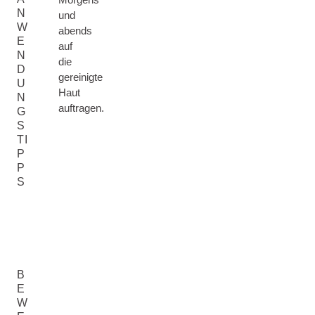
N
und
W
abends
E
auf
N
die
D
gereinigte
U
Haut
N
auftragen.
G
S
TI
P
P
S
B
E
W