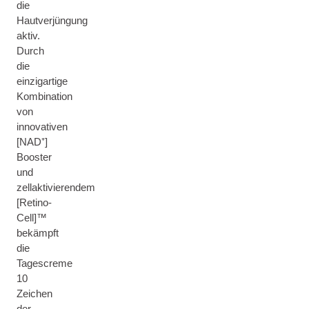
die
Hautverjüngung
aktiv.
Durch
die
einzigartige
Kombination
von
innovativen
[NAD⁺]
Booster
und
zellaktivierendem
[Retino-
Cell]™
bekämpft
die
Tagescreme
10
Zeichen
der