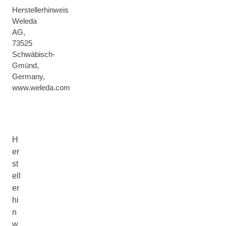
Herstellerhinweis
Weleda
AG,
73525
Schwäbisch-
Gmünd,
Germany,
www.weleda.com
H
er
st
ell
er
hi
n
w