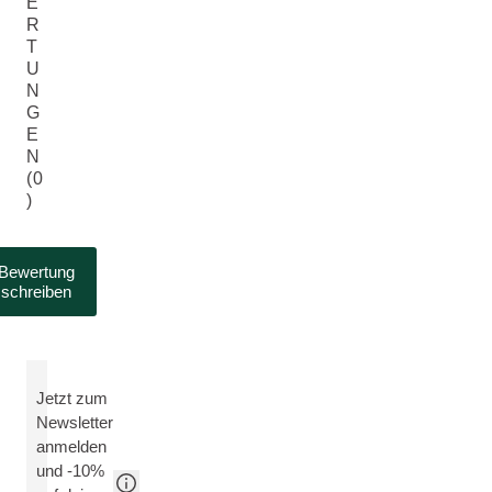
E
R
T
U
N
G
E
N
(0
)
Bewertung
schreiben
Jetzt zum
Newsletter
anmelden
und -10%