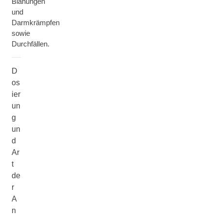
Blähungen
und
Darmkrämpfen
sowie
Durchfällen.
D
os
ier
un
g
un
d
Ar
t
de
r
A
n