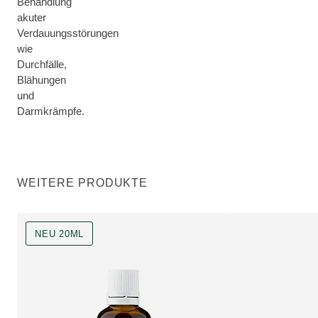
Behandlung
akuter
Verdauungsstörungen
wie
Durchfälle,
Blähungen
und
Darmkrämpfe.
WEITERE PRODUKTE
NEU 20ML