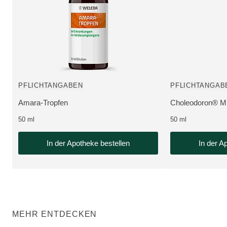
NEU 20ml, pharmazeutisches Produkt, erhältlich in der ApoNow Onlin
pharmazeutisches P
PFLICHTANGABEN
PFLICHTANGAB
Amara-Tropfen
Choleodoron® M
MEHR ZUM PRODUKT:
MEHR ZUM PRO
50 ml
50 ml
In der Apotheke bestellen
In der A
MEHR ENTDECKEN