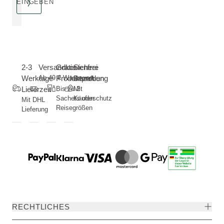
EINGEBEN
2-3
Versandkostenfrei
Gratis
Sichere
Werktage
Ab 49 € Warenwert
Produktproben
Bezahlung
Lieferzeit
Bis zu 2
Mit
Sachets oder
Käuferschutz
Mit DHL
Reisegrößen
Lieferung
RECHTLICHES