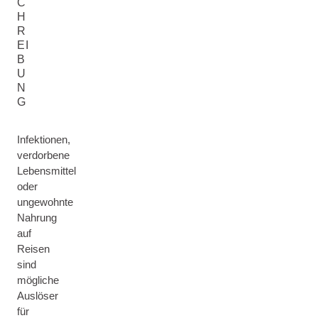
C
H
R
EI
B
U
N
G
Infektionen,
verdorbene
Lebensmittel
oder
ungewohnte
Nahrung
auf
Reisen
sind
mögliche
Auslöser
für