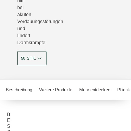
hilft
bei
akuten
Verdauungsstörungen
und
lindert
Darmkrämpfe.
50 STK.
Beschreibung
Weitere Produkte
Mehr entdecken
Pflich
B
E
S