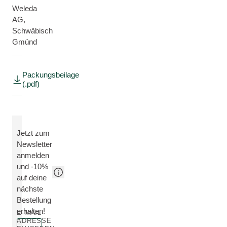
Weleda
AG,
Schwäbisch
Gmünd
Packungsbeilage
(.pdf)
Jetzt zum
Newsletter
anmelden
und -10%
auf deine
nächste
Bestellung
erhalten!
E-MAIL
ADRESSE