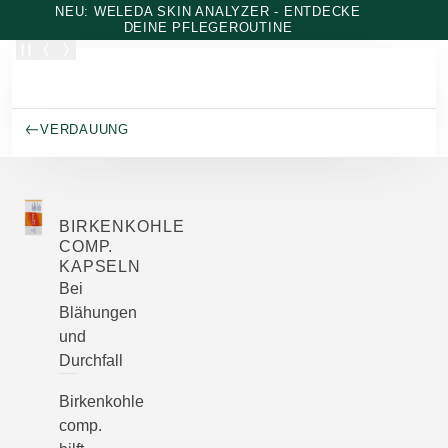
Zum Hauptinhalt wechseln
NEU: WELEDA SKIN ANALYZER - ENTDECKE
DEINE PFLEGEROUTINE
VERDAUUNG
BIRKENKOHLE
COMP.
KAPSELN
Bei
Blähungen
und
Durchfall
Birkenkohle
comp.