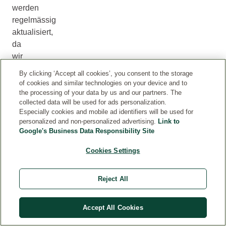
werden
regelmässig
aktualisiert,
da
wir
neue
By clicking ‘Accept all cookies’, you consent to the storage
wissenschaftliche
of cookies and similar technologies on your device and to
Erkenntnisse
the processing of your data by us and our partners. The
collected data will be used for ads personalization.
in
Especially cookies and mobile ad identifiers will be used for
unsere
personalized and non-personalized advertising.
Link to
Rezepturen
Google's Business Data Responsibility Site
einfliessen
Cookies Settings
lassen
und
diese
Reject All
entsprechend
anpassen.
Accept All Cookies
In
Einzelfällen