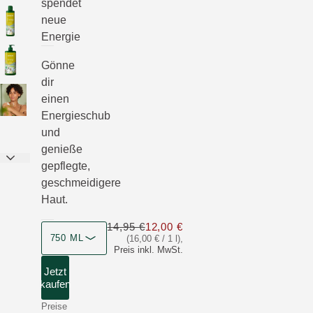
spendet
neue
Energie
Gönne
dir
einen
Energieschub
und
genieße
gepflegte,
geschmeidigere
Haut.
14,95 €
12,00 €
Nur 12,00 € statt 14,95 €
750 ML
(16,00 € / 1 l)
,
Preis inkl. MwSt.
Jetzt
kaufen
Preise