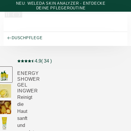
Zum Hauptinhalt wechseln
NEU: WELEDA SKIN ANALYZER - ENTDECKE
DEINE PFLEGEROUTINE
DUSCHPFLEGE
4.9
( 34 )
Aktuelle Bewertung: 4.9 von 5 Sternen bewertet von 3
ENERGY
SHOWER
GEL
INGWER
Reinigt
die
Haut
sanft
und