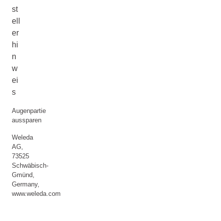
st
ell
er
hi
n
w
ei
s
Augenpartie
aussparen
Weleda
AG,
73525
Schwäbisch-
Gmünd,
Germany,
www.weleda.com