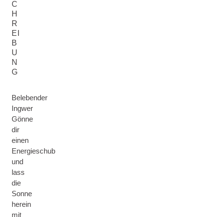
C
H
R
EI
B
U
N
G
Belebender
Ingwer
Gönne
dir
einen
Energieschub
und
lass
die
Sonne
herein
mit